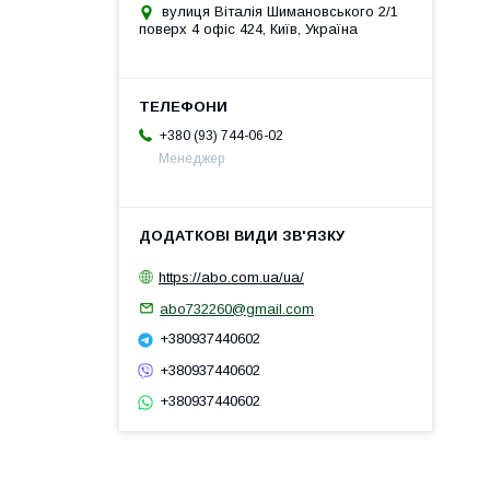
вулиця Віталія Шимановського 2/1
поверх 4 офіс 424, Київ, Україна
+380 (93) 744-06-02
Менеджер
https://abo.com.ua/ua/
abo732260@gmail.com
+380937440602
+380937440602
+380937440602