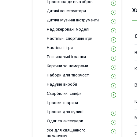
Іграшкова дитяча зброя
Х
Дитячі конструктори
Дитячі Музичні Інструменти
Радіокеровані моделі
Настільні спортивні ігри
Настільні ігри
В
Розвивальні іграшки
Картини за номерами
К
Набори для творчості
Надувні вироби
В
Скарбилки, сейфи
К
Іграшки тварини
Іграшки для вулиці
М
Одяг та аксесуари
Усе для священного,
С
подарунку