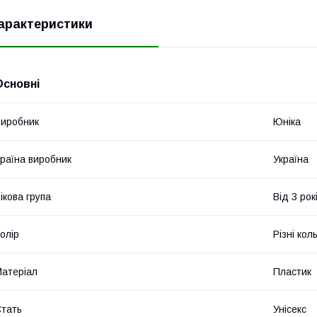
арактеристики
Основні
иробник
Юніка
раїна виробник
Україна
ікова група
Від 3 рок
олір
Різні кол
атеріал
Пластик
тать
Унісекс