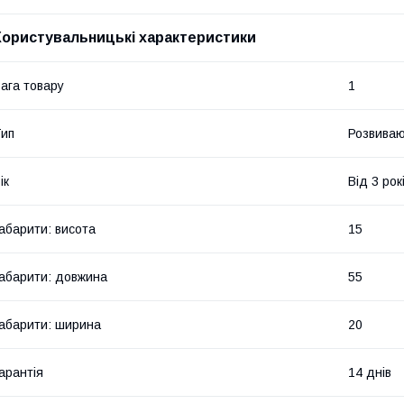
Користувальницькі характеристики
ага товару
1
ип
Розвиваю
ік
Від 3 рок
абарити: висота
15
абарити: довжина
55
абарити: ширина
20
арантія
14 днів