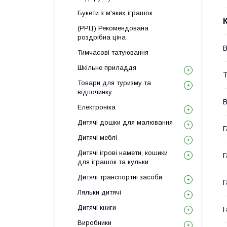
Букети з м'яких іграшок
(РРЦ) Рекомендована
роздрібна ціна
В
Тимчасові татуювання
Шкільне приладдя
Т
Товари для туризму та
відпочинку
В
Електроніка
Дитячі дошки для малювання
Г
Дитячі меблі
Дитячі ігрові намети, кошики
Г
для іграшок та кульки
Дитячі транспортні засоби
Г
Ляльки дитячі
Дитячі книги
Г
Виробники