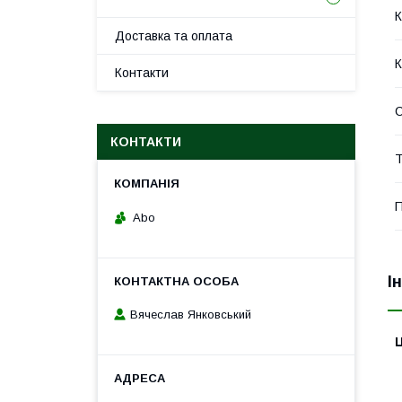
К
Доставка та оплата
К
Контакти
КОНТАКТИ
Т
П
Abo
І
Вячеслав Янковський
Ц