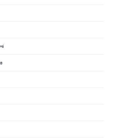
чі
ів