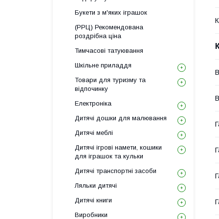
Букети з м'яких іграшок
К
(РРЦ) Рекомендована
роздрібна ціна
Тимчасові татуювання
Шкільне приладдя
В
Товари для туризму та
відпочинку
В
Електроніка
Дитячі дошки для малювання
Г
Дитячі меблі
Дитячі ігрові намети, кошики
Г
для іграшок та кульки
Дитячі транспортні засоби
Г
Ляльки дитячі
Дитячі книги
Г
Виробники