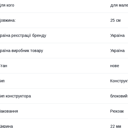
ля кого
для мале
овжина:
25 см
раїна реєстрації бренду
Україна
раїна-виробник товару
Україна
Стан
нове
ип
Конструк
ип конструктора
блоковий
аковання
Рюкзак
Ширина
22 мм