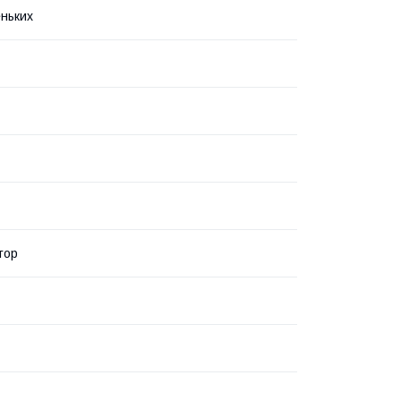
ньких
тор