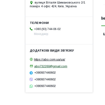
вулиця Віталія Шимановського 2/1
поверх 4 офіс 424, Київ, Україна
І
+380 (93) 744-06-02
Ц
Менеджер
https://abo.com.ua/ua/
abo732260@gmail.com
+380937440602
+380937440602
+380937440602