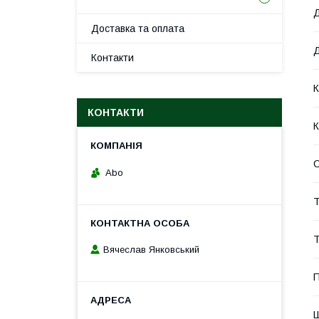
Д
Доставка та оплата
Д
Контакти
К
КОНТАКТИ
К
Abo
Т
Т
Вячеслав Янковський
П