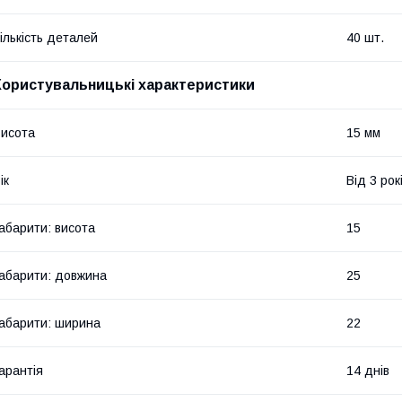
ількість деталей
40 шт.
Користувальницькі характеристики
исота
15 мм
ік
Від 3 рок
абарити: висота
15
абарити: довжина
25
абарити: ширина
22
арантія
14 днів