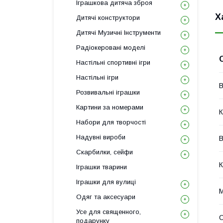
Іграшкова дитяча зброя
Х
Дитячі конструктори
Дитячі Музичні Інструменти
Радіокеровані моделі
Настільні спортивні ігри
Настільні ігри
В
Розвивальні іграшки
Картини за номерами
К
Набори для творчості
Надувні вироби
В
Скарбилки, сейфи
К
Іграшки тварини
Іграшки для вулиці
М
Одяг та аксесуари
Усе для священного,
С
подарунку