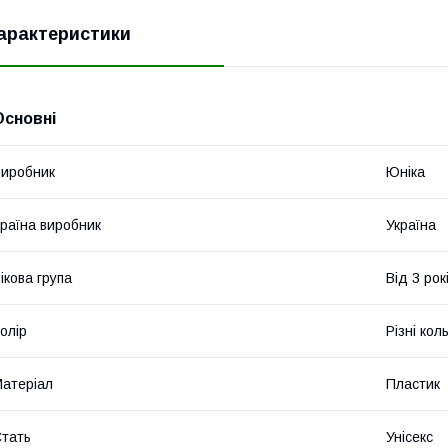
арактеристики
Основні
иробник
Юніка
раїна виробник
Україна
ікова група
Від 3 рок
олір
Різні кол
атеріал
Пластик
тать
Унісекс