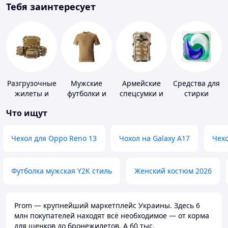
Тебя заинтересует
Разгрузочные
Мужские
Армейские
Средства для
жилеты и
футболки и
спецсумки и
стирки
плитоноски
майки
рюкзаки
Что ищут
без плит
Чехол для Oppo Reno 13
Чохол на Galaxy A17
Чехо
Футболка мужская Y2K стиль
Женский костюм 2026
Prom — крупнейший маркетплейс Украины. Здесь 6
млн покупателей находят всё необходимое — от корма
для щенков до бронежилетов. А 60 тыс.