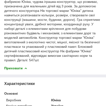
фабрикою Юніка, чудова іграшка-конструктор, що розвиває,
призначена для маленьких дітей від 3 років. За допомогою
дитячого конструктора Нік торгової марки "Юніка" дитина
навчиться розпізнавати кольори, розміри, створювати свої
конструкції (машини, мости, будинки, дороги). Гра сприятиме
концентрації уваги, дрібної моторики, координації руху. У
наборі деталі з елементами кріплення для побудови
різноманітних будівель і механізмів; з елементами доріг та
моделей автомобілів. Конструктор торгової марки "Юніка"
виготовлений з екологічно чистої, міцної, якісної та безпечної
пластмаси та упакований у пластиковий пакет. Блоковий
дитячий пластмасовий конструктор Нік фабрики "Юніка"
сертифікований, відповідає вимогам санітарних норм та
правил. Деталі: 547шт.
Приховати
Характеристики
Основні
Виробник
Юніка
Країна виробник
Україна