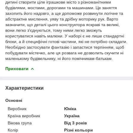
дитині створити ціле іграшкове місто з різноманітними
будівлями, мостами, дорогами та машинами. Це заняття
захопить його надовго, а ще допоможе розвинути логічне та
абстрактне мислення, уяву та дрібну моторику рук. Варто
зазначити, що деталі цього конструктора яскраві та великі,
вони легко з'єднуються, тому ними легко зможуть
користуватися навіть малюки. У наборі є не лише стандартні
блоки, а й специфічні готові частини, які не потрібно складати.
Необхідно застосувати фантазію і запастися терпінням, щоб
побудувати містечко, але ця розвага не дозволить скучити ні
маленькому будівельнику, ні його помічникам-батькам.
Приховати
Характеристики
Основні
Виробник
Юніка
Країна виробник
Україна
Вікова група
Від 3 років
Колір
Різні кольори