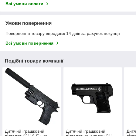
Всі умови оплати
Умови повернення
Повернення товару впродовж 14 днів за рахунок покупця
Всі умови повернення
Подібні товари компанії
Дитячий іграшковий
Дитячий іграшковий
Дитя
пістолет K2118-F+ на
пістолет на кульках C11
піст