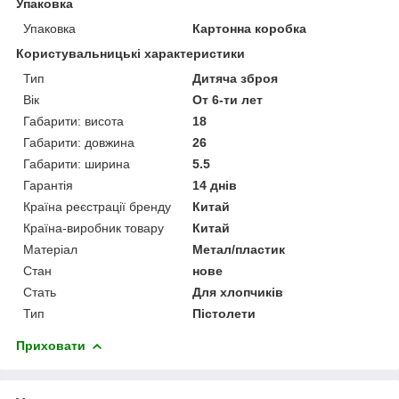
Упаковка
Упаковка
Картонна коробка
Користувальницькі характеристики
Тип
Дитяча зброя
Вік
От 6-ти лет
Габарити: висота
18
Габарити: довжина
26
Габарити: ширина
5.5
Гарантія
14 днів
Країна реєстрації бренду
Китай
Країна-виробник товару
Китай
Матеріал
Метал/пластик
Стан
нове
Стать
Для хлопчиків
Тип
Пістолети
Приховати