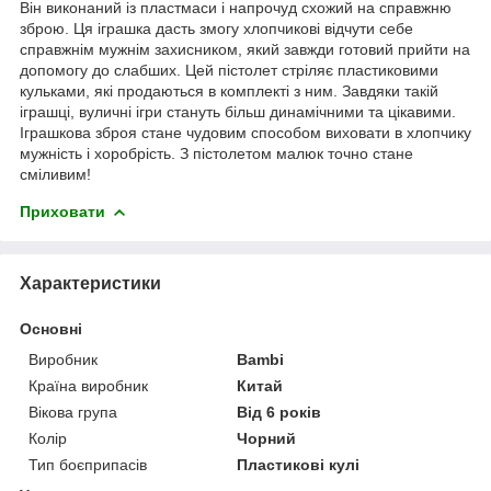
Він виконаний із пластмаси і напрочуд схожий на справжню
зброю. Ця іграшка дасть змогу хлопчикові відчути себе
справжнім мужнім захисником, який завжди готовий прийти на
допомогу до слабших. Цей пістолет стріляє пластиковими
кульками, які продаються в комплекті з ним. Завдяки такій
іграшці, вуличні ігри стануть більш динамічними та цікавими.
Іграшкова зброя стане чудовим способом виховати в хлопчику
мужність і хоробрість. З пістолетом малюк точно стане
сміливим!
Приховати
Характеристики
Основні
Виробник
Bambi
Країна виробник
Китай
Вікова група
Від 6 років
Колір
Чорний
Тип боєприпасів
Пластикові кулі