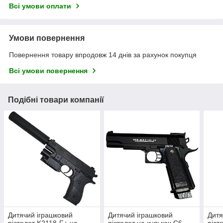
Всі умови оплати
Умови повернення
Повернення товару впродовж 14 днів за рахунок покупця
Всі умови повернення
Подібні товари компанії
Дитячий іграшковий
Дитячий іграшковий
Дитя
пістолет K2118-F+ на
пістолет на кульках C6
піст