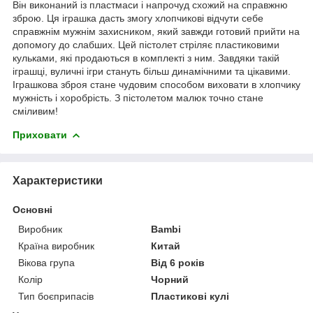
Він виконаний із пластмаси і напрочуд схожий на справжню
зброю. Ця іграшка дасть змогу хлопчикові відчути себе
справжнім мужнім захисником, який завжди готовий прийти на
допомогу до слабших. Цей пістолет стріляє пластиковими
кульками, які продаються в комплекті з ним. Завдяки такій
іграшці, вуличні ігри стануть більш динамічними та цікавими.
Іграшкова зброя стане чудовим способом виховати в хлопчику
мужність і хоробрість. З пістолетом малюк точно стане
сміливим!
Приховати
Характеристики
Основні
Виробник
Bambi
Країна виробник
Китай
Вікова група
Від 6 років
Колір
Чорний
Тип боєприпасів
Пластикові кулі