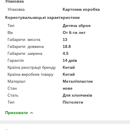
Упаковка
Упаковка
Картонна коробка
Користувальницькі характеристики
Тип
Дитяча зброя
Вік
От 6-ти лет
Габарити: висота
13
Габарити: довжина
18.8
Габарити: ширина
4.5
Гарантія
14 днів
Країна реєстрації бренду
Китай
Країна-виробник товару
Китай
Матеріал
Метал/пластик
Стан
нове
Стать
Для хлопчиків
Тип
Пістолети
Приховати