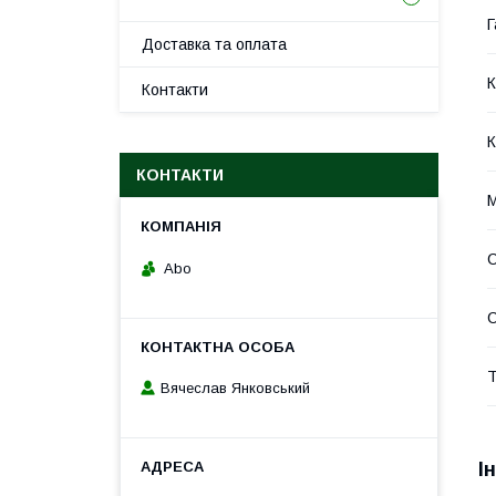
Г
Доставка та оплата
К
Контакти
К
КОНТАКТИ
М
Abo
С
Т
Вячеслав Янковський
І