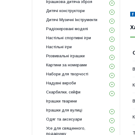
Іграшкова дитяча зброя
Дитячі конструктори
Дитячі Музичні Інструменти
Х
Радіокеровані моделі
Настільні спортивні ігри
Настільні ігри
Розвивальні іграшки
Картини за номерами
В
Набори для творчості
Надувні вироби
К
Скарбилки, сейфи
В
Іграшки тварини
Іграшки для вулиці
К
Одяг та аксесуари
Усе для священного,
Т
подарунку