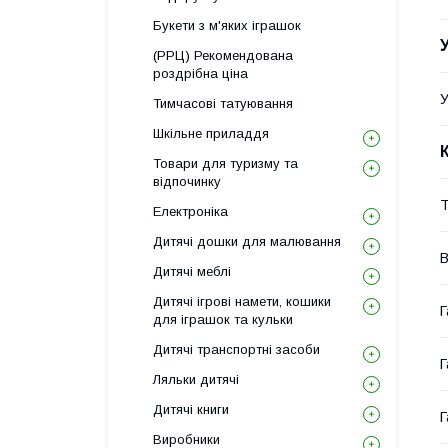
Букети з м'яких іграшок
(РРЦ) Рекомендована
роздрібна ціна
У
Тимчасові татуювання
Шкільне приладдя
Товари для туризму та
відпочинку
Т
Електроніка
Дитячі дошки для малювання
В
Дитячі меблі
Дитячі ігрові намети, кошики
Г
для іграшок та кульки
Дитячі транспортні засоби
Г
Ляльки дитячі
Дитячі книги
Г
Виробники