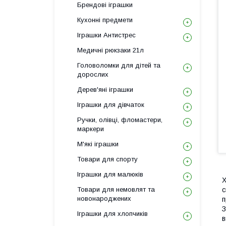
Брендові іграшки
Кухонні предмети
Іграшки Антистрес
Медичні рюкзаки 21л
Головоломки для дітей та
дорослих
Дерев'яні іграшки
Іграшки для дівчаток
Ручки, олівці, фломастери,
маркери
М'які іграшки
Товари для спорту
Іграшки для малюків
Х
Товари для немовлят та
с
новонароджених
п
З
Іграшки для хлопчиків
в