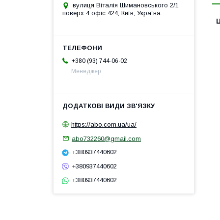
вулиця Віталія Шимановського 2/1
поверх 4 офіс 424, Київ, Україна
Ц
+380 (93) 744-06-02
Менеджер
https://abo.com.ua/ua/
abo732260@gmail.com
+380937440602
+380937440602
+380937440602