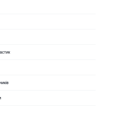
астик
чиків
и