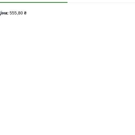
іна:
555,80 ₴