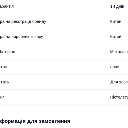
арантія
14 днів
раїна реєстрації бренду
Китай
раїна-виробник товару
Китай
атеріал
Метал/пл
Стан
нове
тать
Для хлоп
ип
Пістолет
нформація для замовлення