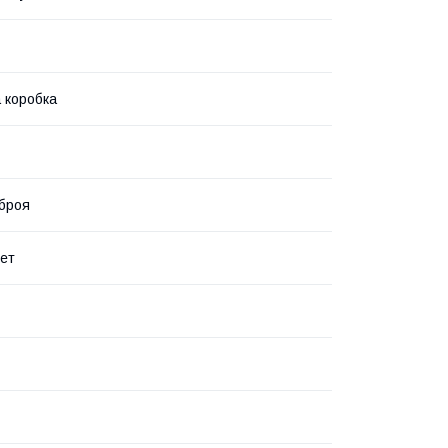
 коробка
броя
лет