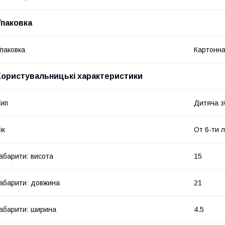
Упаковка
паковка
Картонна
Користувальницькі характеристики
ип
Дитяча з
ік
От 6-ти 
абарити: висота
15
абарити: довжина
21
абарити: ширина
4.5