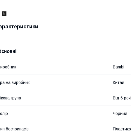
арактеристики
Основні
иробник
Bambi
раїна виробник
Китай
ікова група
Від 6 рок
олір
Чорний
ип боєприпасів
Пластиков