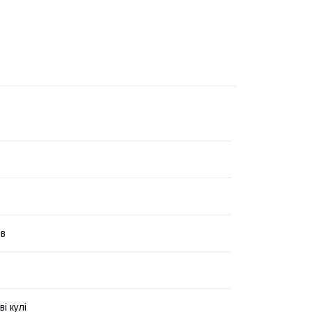
ів
і кулі