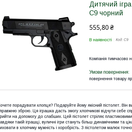
Дитячий ігра
C9 чорний
555,80 ₴
В наявності
Код:
C9
Компанія тимчасово 
повернення товару п
очете порадувати хлопця? Подаруйте йому якісний пістолет. Він в
правжню зброю. Ця іграшка дасть змогу хлопчикові відчути себе с
рийти на допомогу до слабших. Цей пістолет стріляє пластиковими 
авдяки такій іграшці, вуличні ігри стануть більш динамічними та ц
иховати в хлопчику мужність і хоробрість. З пістолетом малюк точн