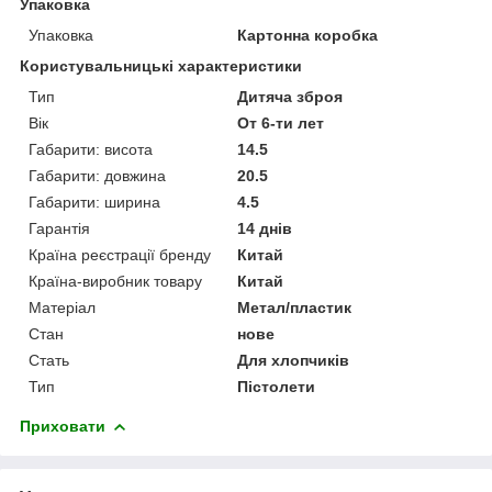
Упаковка
Упаковка
Картонна коробка
Користувальницькі характеристики
Тип
Дитяча зброя
Вік
От 6-ти лет
Габарити: висота
14.5
Габарити: довжина
20.5
Габарити: ширина
4.5
Гарантія
14 днів
Країна реєстрації бренду
Китай
Країна-виробник товару
Китай
Матеріал
Метал/пластик
Стан
нове
Стать
Для хлопчиків
Тип
Пістолети
Приховати