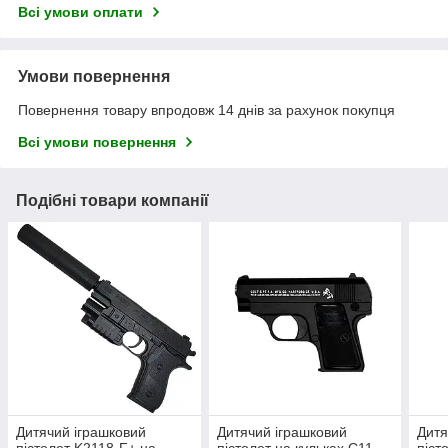
Всі умови оплати
Умови повернення
Повернення товару впродовж 14 днів за рахунок покупця
Всі умови повернення
Подібні товари компанії
Дитячий іграшковий
Дитячий іграшковий
Дитя
пістолет K2118-F+ на
пістолет на кульках C11
піст