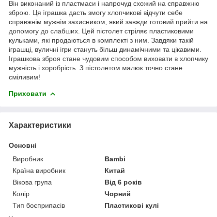
Він виконаний із пластмаси і напрочуд схожий на справжню
зброю. Ця іграшка дасть змогу хлопчикові відчути себе
справжнім мужнім захисником, який завжди готовий прийти на
допомогу до слабших. Цей пістолет стріляє пластиковими
кульками, які продаються в комплекті з ним. Завдяки такій
іграшці, вуличні ігри стануть більш динамічними та цікавими.
Іграшкова зброя стане чудовим способом виховати в хлопчику
мужність і хоробрість. З пістолетом малюк точно стане
сміливим!
Приховати
Характеристики
Основні
Виробник
Bambi
Країна виробник
Китай
Вікова група
Від 6 років
Колір
Чорний
Тип боєприпасів
Пластикові кулі