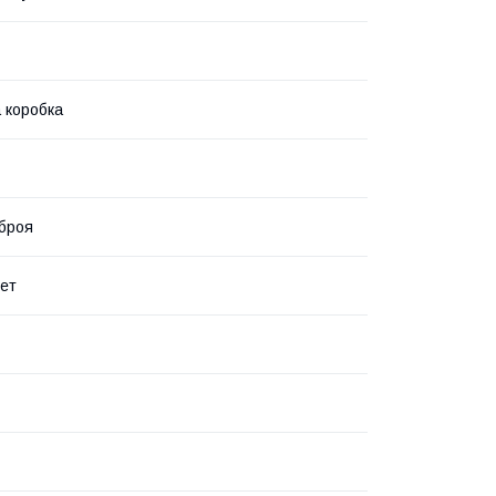
 коробка
броя
лет