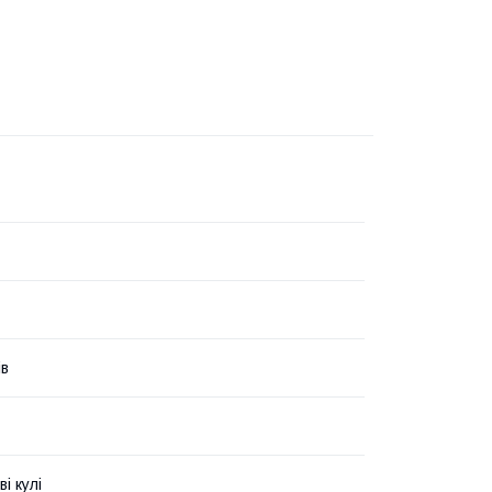
ів
і кулі