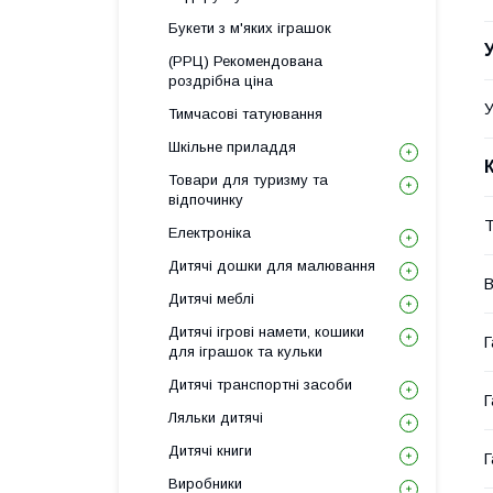
Букети з м'яких іграшок
(РРЦ) Рекомендована
роздрібна ціна
У
Тимчасові татуювання
Шкільне приладдя
Товари для туризму та
відпочинку
Т
Електроніка
Дитячі дошки для малювання
В
Дитячі меблі
Дитячі ігрові намети, кошики
Г
для іграшок та кульки
Дитячі транспортні засоби
Г
Ляльки дитячі
Дитячі книги
Г
Виробники