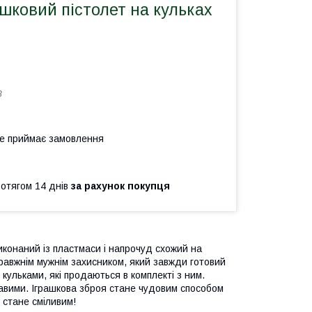
шковий пістолет на кульках
8
не приймає замовлення
ротягом 14 днів
за рахунок покупця
иконаний із пластмаси і напрочуд схожий на
правжнім мужнім захисником, який завжди готовий
кульками, які продаються в комплекті з ним.
ікавими. Іграшкова зброя стане чудовим способом
о стане сміливим!