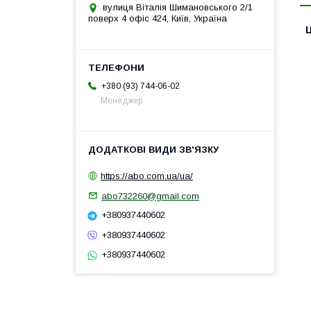
вулиця Віталія Шимановського 2/1
поверх 4 офіс 424, Київ, Україна
Ц
+380 (93) 744-06-02
Менеджер
https://abo.com.ua/ua/
abo732260@gmail.com
+380937440602
+380937440602
+380937440602