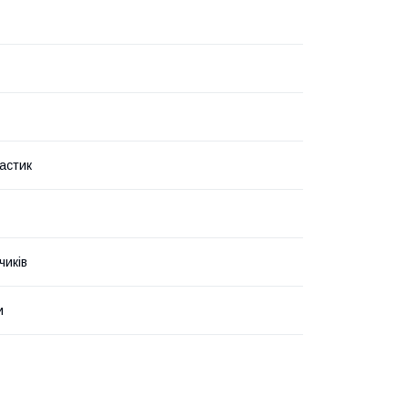
астик
чиків
и