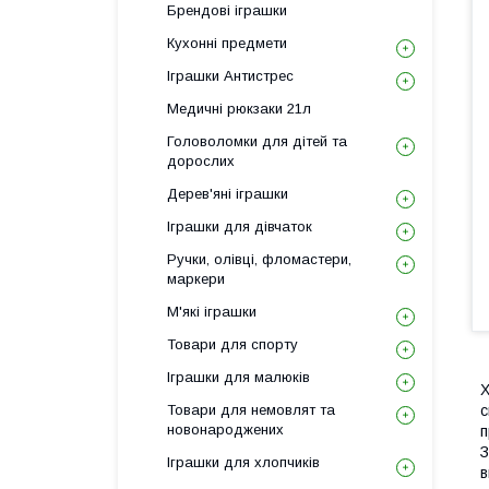
Брендові іграшки
Кухонні предмети
Іграшки Антистрес
Медичні рюкзаки 21л
Головоломки для дітей та
дорослих
Дерев'яні іграшки
Іграшки для дівчаток
Ручки, олівці, фломастери,
маркери
М'які іграшки
Товари для спорту
Іграшки для малюків
Х
Товари для немовлят та
с
новонароджених
п
З
Іграшки для хлопчиків
в