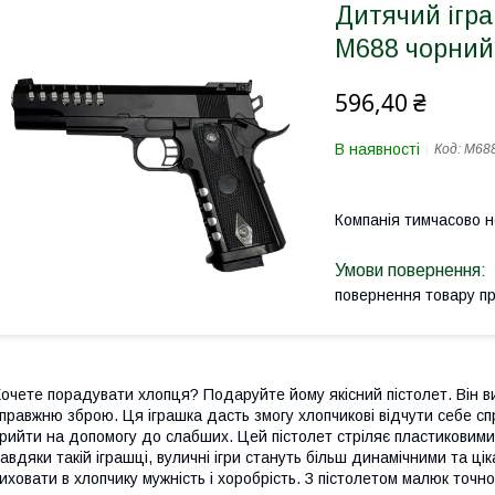
Дитячий ігра
M688 чорний
596,40 ₴
В наявності
Код:
M68
Компанія тимчасово 
повернення товару п
очете порадувати хлопця? Подаруйте йому якісний пістолет. Він в
правжню зброю. Ця іграшка дасть змогу хлопчикові відчути себе с
рийти на допомогу до слабших. Цей пістолет стріляє пластиковими 
авдяки такій іграшці, вуличні ігри стануть більш динамічними та ц
иховати в хлопчику мужність і хоробрість. З пістолетом малюк точн