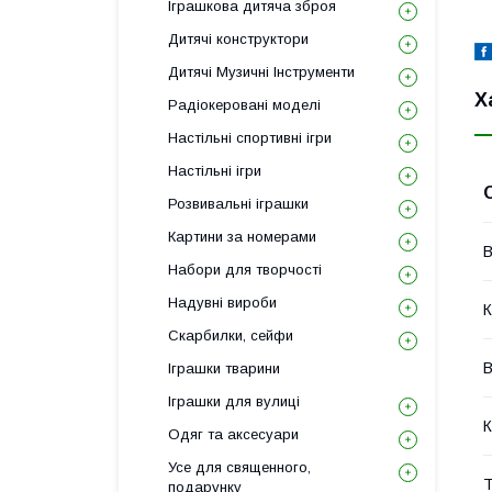
Іграшкова дитяча зброя
Дитячі конструктори
Дитячі Музичні Інструменти
Х
Радіокеровані моделі
Настільні спортивні ігри
Настільні ігри
Розвивальні іграшки
Картини за номерами
В
Набори для творчості
Надувні вироби
К
Скарбилки, сейфи
В
Іграшки тварини
Іграшки для вулиці
К
Одяг та аксесуари
Усе для священного,
Т
подарунку