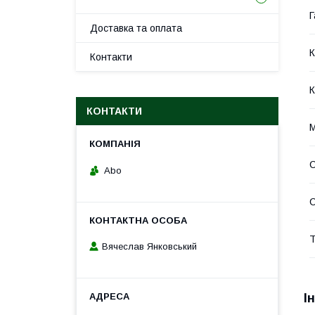
Г
Доставка та оплата
К
Контакти
К
КОНТАКТИ
М
Abo
С
Т
Вячеслав Янковський
І