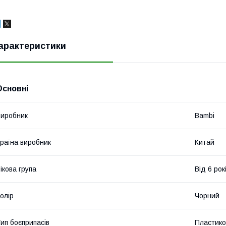
арактеристики
Основні
иробник
Bambi
раїна виробник
Китай
ікова група
Від 6 рок
олір
Чорний
ип боєприпасів
Пластиков