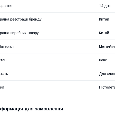
арантія
14 днів
раїна реєстрації бренду
Китай
раїна-виробник товару
Китай
атеріал
Метал/пл
Стан
нове
тать
Для хлоп
ип
Пістолет
нформація для замовлення