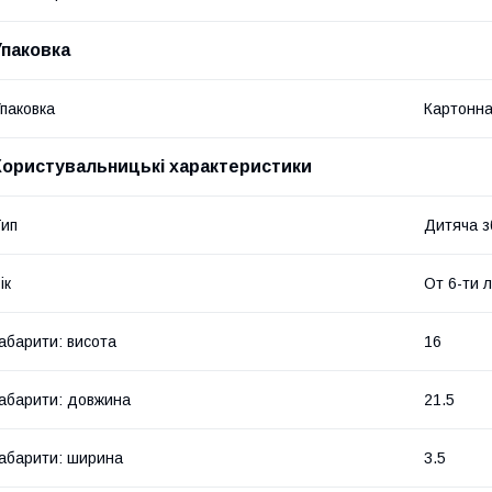
Упаковка
паковка
Картонна
Користувальницькі характеристики
ип
Дитяча з
ік
От 6-ти 
абарити: висота
16
абарити: довжина
21.5
абарити: ширина
3.5