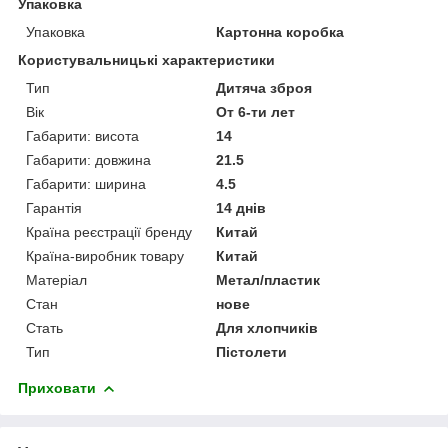
Упаковка
Упаковка
Картонна коробка
Користувальницькі характеристики
Тип
Дитяча зброя
Вік
От 6-ти лет
Габарити: висота
14
Габарити: довжина
21.5
Габарити: ширина
4.5
Гарантія
14 днів
Країна реєстрації бренду
Китай
Країна-виробник товару
Китай
Матеріал
Метал/пластик
Стан
нове
Стать
Для хлопчиків
Тип
Пістолети
Приховати