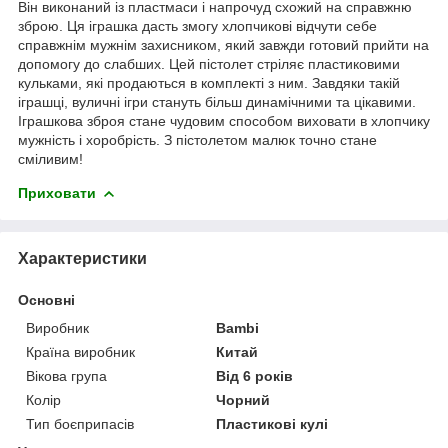
Він виконаний із пластмаси і напрочуд схожий на справжню
зброю. Ця іграшка дасть змогу хлопчикові відчути себе
справжнім мужнім захисником, який завжди готовий прийти на
допомогу до слабших. Цей пістолет стріляє пластиковими
кульками, які продаються в комплекті з ним. Завдяки такій
іграшці, вуличні ігри стануть більш динамічними та цікавими.
Іграшкова зброя стане чудовим способом виховати в хлопчику
мужність і хоробрість. З пістолетом малюк точно стане
сміливим!
Приховати
Характеристики
Основні
Виробник
Bambi
Країна виробник
Китай
Вікова група
Від 6 років
Колір
Чорний
Тип боєприпасів
Пластикові кулі