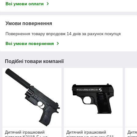
Всі умови оплати
Умови повернення
Повернення товару впродовж 14 днів за рахунок покупця
Всі умови повернення
Подібні товари компанії
Дитячий іграшковий
Дитячий іграшковий
Дитя
пістолет K2118-F+ на
пістолет на кульках C11
піст