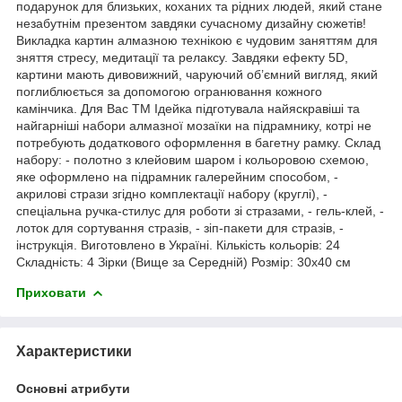
подарунок для близьких, коханих та рідних людей, який стане
незабутнім презентом завдяки сучасному дизайну сюжетів!
Викладка картин алмазною технікою є чудовим заняттям для
зняття стресу, медитації та релаксу. Завдяки ефекту 5D,
картини мають дивовижний, чаруючий об’ємний вигляд, який
поглиблюється за допомогою огранювання кожного
камінчика. Для Вас ТМ Ідейка підготувала найяскравіші та
найгарніші набори алмазної мозаїки на підрамнику, котрі не
потребують додаткового оформлення в багетну рамку. Склад
набору: - полотно з клейовим шаром і кольоровою схемою,
яке оформлено на підрамник галерейним способом, -
акрилові стрази згідно комплектації набору (круглі), -
спеціальна ручка-стилус для роботи зі стразами, - гель-клей, -
лоток для сортування стразів, - зіп-пакети для стразів, -
інструкція. Виготовлено в Україні. Кількість кольорів: 24
Складність: 4 Зірки (Вище за Середній) Розмір: 30х40 см
Приховати
Характеристики
Основні атрибути