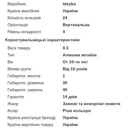
Виробник
Ideyka
Країна виробник
Україна
Кількість кольорів
24
Орієнтація
Вертикальна
Рівень складності
4
Користувальницькі характеристики
Вага товару
0.3
Тип
Алмазна мозаїка
Вік
От 10-ти лет
Вікова група
Від 10 років
Габарити: висота
1
Габарити: довжина
30
Габарити: ширина
40
Гарантія
14 днів
Жанр
Зимові та новорічні сюжети
Колір
Різні кольори
Країна реєстрації бренду
Україна
Країна-виробник товару
Україна