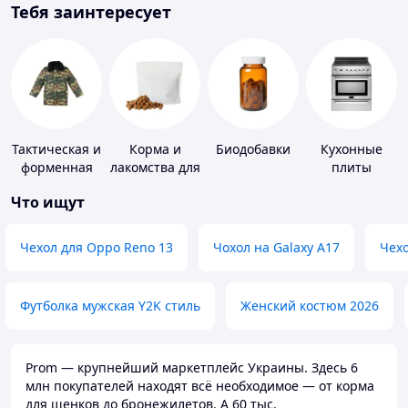
Тебя заинтересует
Тактическая и
Корма и
Биодобавки
Кухонные
форменная
лакомства для
плиты
одежда
домашних
Что ищут
животных и
птиц
Чехол для Oppo Reno 13
Чохол на Galaxy A17
Чехо
Футболка мужская Y2K стиль
Женский костюм 2026
Prom — крупнейший маркетплейс Украины. Здесь 6
млн покупателей находят всё необходимое — от корма
для щенков до бронежилетов. А 60 тыс.