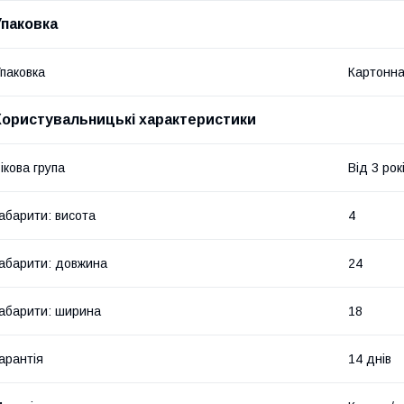
Упаковка
паковка
Картонна
Користувальницькі характеристики
ікова група
Від 3 рок
абарити: висота
4
абарити: довжина
24
абарити: ширина
18
арантія
14 днів