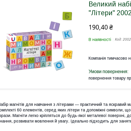
Великий набі
"Літери" 200
190,40 ₴
В наявності
Код:
2002
Компанія тимчасово 
повернення товару п
абір магнітів для навчання з літерами — практичний та яскравий ма
омплекті 60 елементів, серед яких літери та допоміжні символи, щ
рази. Магніти легко кріпляться до будь-якої металевої поверхні, д
нання, розвивати мовлення й увагу. Ідеально підходить для занят