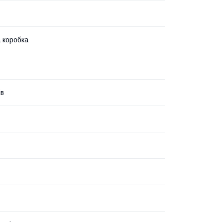
 коробка
ів