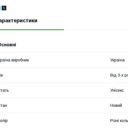
арактеристики
Основні
раїна виробник
Україна
ік
Від 3-х р
тать
Унісекс
Стан
Новий
олір
Різні кол