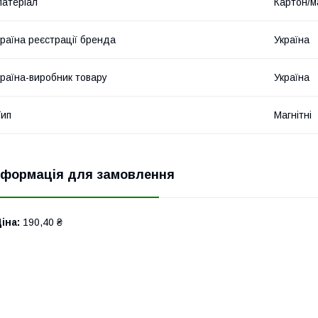
атеріал
Картон/м
раїна реєстрації бренда
Україна
раїна-виробник товару
Україна
ип
Магнітні
нформація для замовлення
іна:
190,40 ₴