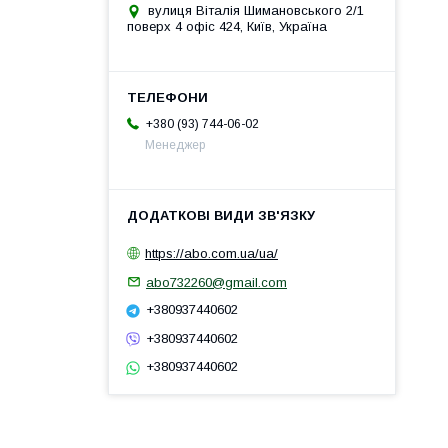
вулиця Віталія Шимановського 2/1
поверх 4 офіс 424, Київ, Україна
+380 (93) 744-06-02
Менеджер
https://abo.com.ua/ua/
abo732260@gmail.com
+380937440602
+380937440602
+380937440602