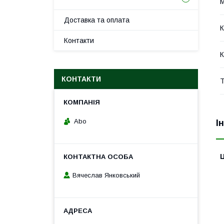
М
Доставка та оплата
К
Контакти
К
КОНТАКТИ
Т
Abo
І
Ц
Вячеслав Янковський