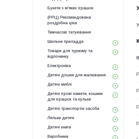
Букети з м'яких іграшок
(РРЦ) Рекомендована
роздрібна ціна
У
Тимчасові татуювання
Шкільне приладдя
Товари для туризму та
відпочинку
В
Електроніка
Г
Дитячі дошки для малювання
Дитячі меблі
Г
Дитячі ігрові намети, кошики
для іграшок та кульки
Г
Дитячі транспортні засоби
Ляльки дитячі
Г
Дитячі книги
Виробники