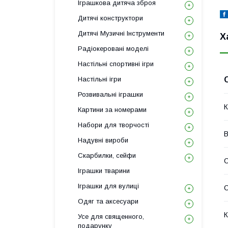
Іграшкова дитяча зброя
Дитячі конструктори
Дитячі Музичні Інструменти
Х
Радіокеровані моделі
Настільні спортивні ігри
Настільні ігри
Розвивальні іграшки
К
Картини за номерами
Набори для творчості
В
Надувні вироби
Скарбилки, сейфи
С
Іграшки тварини
Іграшки для вулиці
Одяг та аксесуари
К
Усе для священного,
подарунку