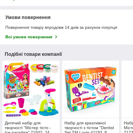
Умови повернення
Повернення товару впродовж 14 днів за рахунок покупця
Всі умови повернення
Подібні товари компанії
Дитячий набір для
Набір для креативної
Набі
творчості "Містер тісто -
творчості з тістом "Dentist
Міст
Ice paradise" 71502, 24
Set TM Lovin 41193, 8
7173