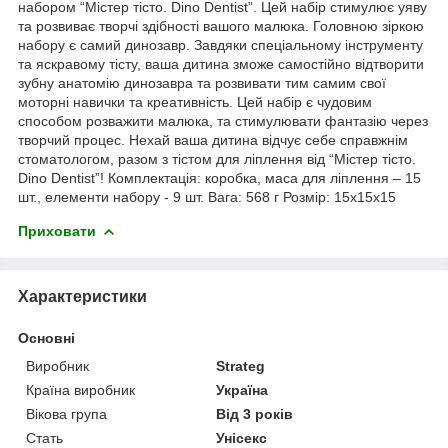
набором “Містер тісто. Dino Dentist”. Цей набір стимулює уяву
та розвиває творчі здібності вашого малюка. Головною зіркою
набору є самий динозавр. Завдяки спеціальному інструменту
та яскравому тісту, ваша дитина зможе самостійно відтворити
зубну анатомію динозавра та розвивати тим самим свої
моторні навички та креативність. Цей набір є чудовим
способом розважити малюка, та стимулювати фантазію через
творчий процес. Нехай ваша дитина відчує себе справжнім
стоматологом, разом з тістом для ліплення від “Містер тісто.
Dino Dentist”! Комплектація: коробка, маса для ліплення – 15
шт., елементи набору - 9 шт. Вага: 568 г Розмір: 15х15х15
Приховати
Характеристики
Основні
Виробник
Strateg
Країна виробник
Україна
Вікова група
Від 3 років
Стать
Унісекс