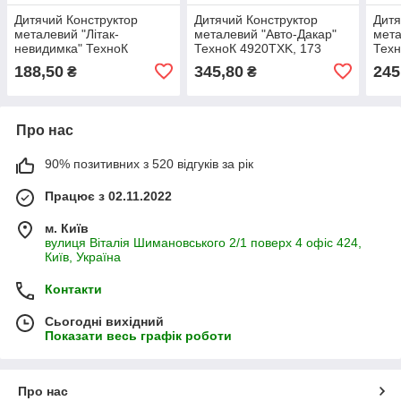
Дитячий Конструктор
Дитячий Конструктор
Дитя
металевий "Літак-
металевий "Авто-Дакар"
мета
невидимка" ТехноК
ТехноК 4920TXK, 173
Техн
4869TXK, 183 деталі
деталі
дета
188,50
345,80
245
₴
₴
Про нас
90% позитивних з 520 відгуків за рік
Працює з 02.11.2022
м. Київ
вулиця Віталія Шимановського 2/1 поверх 4 офіс 424,
Київ, Україна
Контакти
Сьогодні вихідний
Показати весь графік роботи
Про нас