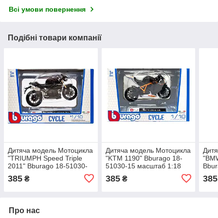
Всі умови повернення
Подібні товари компанії
Дитяча модель Мотоцикла
Дитяча модель Мотоцикла
Дитя
"TRIUMPH Speed Triple
"KTM 1190" Bburago 18-
"BMW
2011" Bburago 18-51030-
51030-15 масштаб 1:18
Bbur
11 масштаб 1:18
масш
385
385
385
₴
₴
Про нас