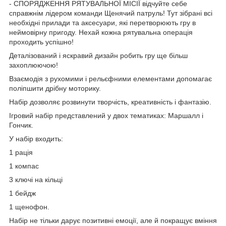
- СПОРЯДЖЕННЯ РЯТУВАЛЬНОЇ МІСІЇ відчуйте себе
справжнім лідером команди Щенячий патруль! Тут зібрані всі
необхідні прилади та аксесуари, які перетворюють гру в
неймовірну пригоду. Нехай кожна рятувальна операція
проходить успішно!
Деталізований і яскравий дизайн робить гру ще більш
захоплюючою!
Взаємодія з рухомими і рельєфними елементами допомагає
поліпшити дрібну моторику.
Набір дозволяє розвинути творчість, креативність і фантазію.
Ігровий набір представлений у двох тематиках: Маршалл і
Гончик.
У набір входить:
1 рація
1 компас
3 ключі на кільці
1 бейдж
1 щенофон.
Набір не тільки дарує позитивні емоції, але й покращує вміння