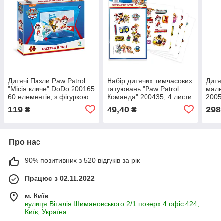
Дитячі Пазли Paw Patrol
Набір дитячих тимчасових
Дитя
"Місія кличе" DoDo 200165
татуювань "Paw Patrol
малю
60 елементів, з фігуркою
Команда" 200435, 4 листи
2005
марк
119
49,40
298
₴
₴
Про нас
90% позитивних з 520 відгуків за рік
Працює з 02.11.2022
м. Київ
вулиця Віталія Шимановського 2/1 поверх 4 офіс 424,
Київ, Україна