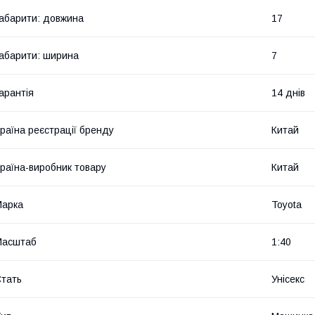
абарити: довжина
17
абарити: ширина
7
арантія
14 днів
раїна реєстрації бренду
Китай
раїна-виробник товару
Китай
Марка
Toyota
Масштаб
1:40
тать
Унісекс