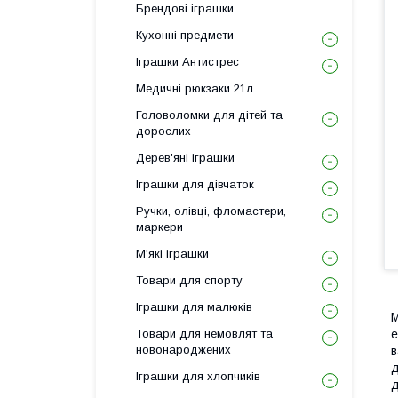
Брендові іграшки
Кухонні предмети
Іграшки Антистрес
Медичні рюкзаки 21л
Головоломки для дітей та
дорослих
Дерев'яні іграшки
Іграшки для дівчаток
Ручки, олівці, фломастери,
маркери
М'які іграшки
Товари для спорту
Іграшки для малюків
М
Товари для немовлят та
е
новонароджених
в
д
Іграшки для хлопчиків
д