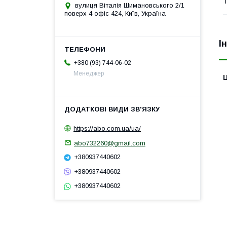
Т
вулиця Віталія Шимановського 2/1
поверх 4 офіс 424, Київ, Україна
І
+380 (93) 744-06-02
Менеджер
Ц
https://abo.com.ua/ua/
abo732260@gmail.com
+380937440602
+380937440602
+380937440602