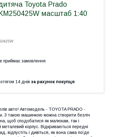
дитяча Toyota Prado
 KM250425W масштаб 1:40
50425W
не приймає замовлення
ротягом 14 днів
за рахунок покупця
ителів авто! Автомодель - TOYOTA PRADO -
м. З такою машинкою можна створити безліч
на, щоб сподобатися як малюкам, так і
й металевий корпус. Відкриваються передні
, відпустіть і дивіться, як вона сама поїде