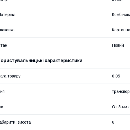
атеріал
Комбінов
паковка
Картонна
Стан
Новий
Користувальницькі характеристики
ага товару
0.05
ип
транспор
ік
От 8-ми 
абарити: висота
6