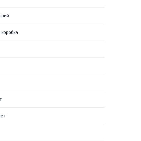
аний
 коробка
т
лет