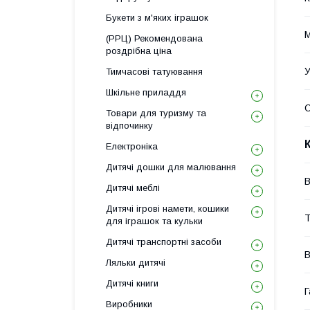
Букети з м'яких іграшок
М
(РРЦ) Рекомендована
роздрібна ціна
У
Тимчасові татуювання
Шкільне приладдя
Товари для туризму та
відпочинку
Електроніка
Дитячі дошки для малювання
В
Дитячі меблі
Дитячі ігрові намети, кошики
Т
для іграшок та кульки
Дитячі транспортні засоби
В
Ляльки дитячі
Дитячі книги
Г
Виробники