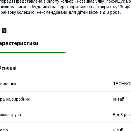
перед! Представлена в білому кольорі. Розвиває уяву, покращує мот
акою машинкою будь-яка гра перетвориться на автопригоду! Збирай
райвову колекцію! Рекомендовано для дітей віком від 3 років.
арактеристики
Основні
иробник
TECHNO
раїна виробник
Китай
ікова група
Від 8 рок
олір
Білий