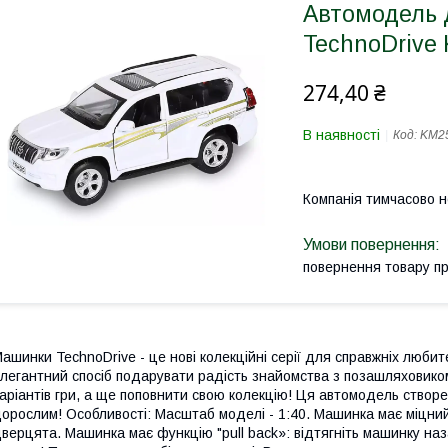
Автомодель 
TechnoDrive
274,40 ₴
В наявності
Код:
KM2
Компанія тимчасово 
повернення товару п
ашинки TechnoDrive - це нові колекційні серії для справжніх люб
легантний спосіб подарувати радість знайомства з позашляховико
аріантів гри, а ще поповнити свою колекцію! Ця автомодель створе
орослим! Особливості: Масштаб моделі - 1:40. Машинка має міцни
верцята. Машинка має функцію "pull back»: відтягніть машинку назад