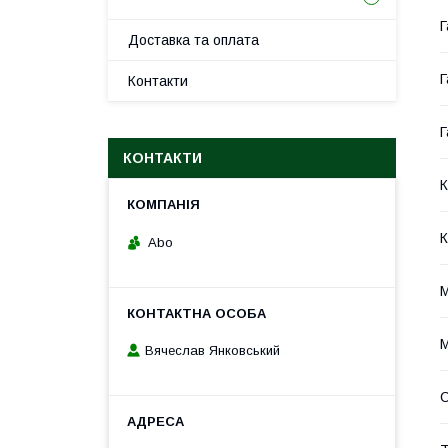
Г
Доставка та оплата
Г
Контакти
Г
КОНТАКТИ
К
К
Abo
Вячеслав Янковський
С