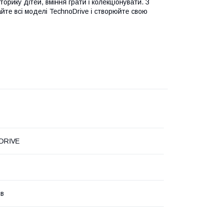
орику дітей, вміння грати і колекціонувати. З
те всі моделі TechnoDrive і створюйте свою
DRIVE
ів