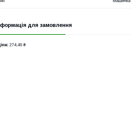
ип
Машинка
нформація для замовлення
іна:
274,40 ₴