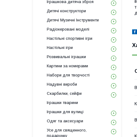
в
Іграшкова дитяча зброя
т
Дитячі конструктори
д
Дитячі Музичні Інструменти
Радіокеровані моделі
Настільні спортивні ігри
Х
Настільні ігри
Розвивальні іграшки
Картини за номерами
Набори для творчості
Надувні вироби
В
Скарбилки, сейфи
Іграшки тварини
К
Іграшки для вулиці
В
Одяг та аксесуари
Усе для священного,
подарунку
К