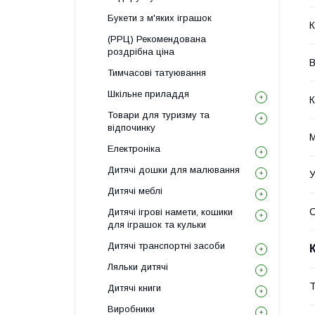
Букети з м'яких іграшок
К
(РРЦ) Рекомендована
роздрібна ціна
В
Тимчасові татуювання
Шкільне приладдя
К
Товари для туризму та
відпочинку
М
Електроніка
Дитячі дошки для малювання
У
Дитячі меблі
Дитячі ігрові намети, кошики
для іграшок та кульки
Дитячі транспортні засоби
Ляльки дитячі
Т
Дитячі книги
Виробники