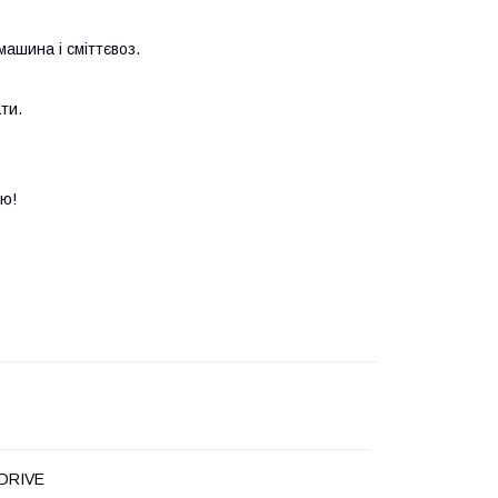
машина і сміттєвоз.
ти.
ію!
DRIVE