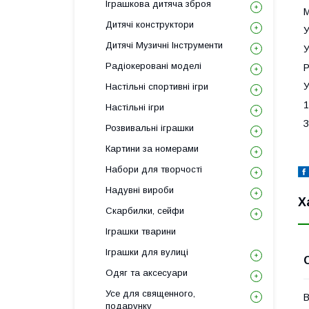
Іграшкова дитяча зброя
М
Дитячі конструктори
У
Дитячі Музичні Інструменти
У
Радіокеровані моделі
Р
У
Настільні спортивні ігри
1
Настільні ігри
З
Розвивальні іграшки
Картини за номерами
Набори для творчості
Надувні вироби
Х
Скарбилки, сейфи
Іграшки тварини
Іграшки для вулиці
Одяг та аксесуари
Усе для священного,
В
подарунку