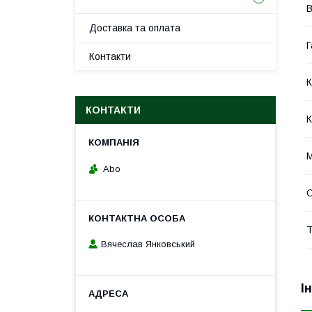
В
Доставка та оплата
Г
Контакти
К
КОНТАКТИ
К
Abo
С
Т
Вячеслав Янковський
І