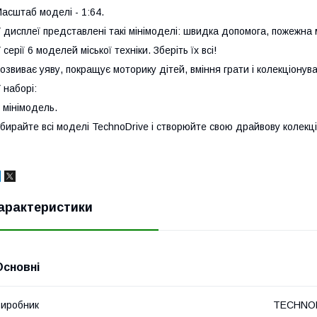
асштаб моделі - 1:64.
 дисплеї представлені такі мінімоделі: швидка допомога, пожежна 
 серії 6 моделей міської техніки. Зберіть їх всі!
озвиває уяву, покращує моторику дітей, вміння грати і колекціонува
 наборі:
 мінімодель.
бирайте всі моделі TechnoDrive і створюйте свою драйвову колекц
арактеристики
Основні
иробник
TECHNO