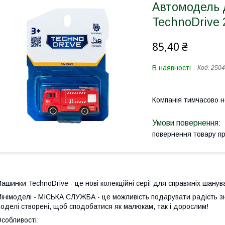
Автомодель
TechnoDrive
85,40 ₴
В наявності
Код:
250
Компанія тимчасово 
повернення товару п
ашинки TechnoDrive - це нові колекційні серії для справжніх шанув
інімоделі - МІСЬКА СЛУЖБА - це можливість подарувати радість знайо
оделі створені, щоб сподобатися як малюкам, так і дорослим!
собливості: