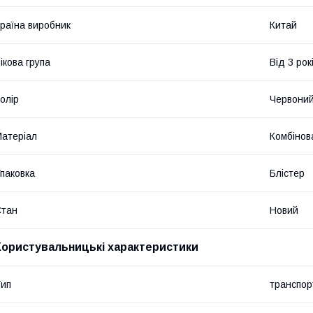
раїна виробник
Китай
ікова група
Від 3 рок
олір
Червони
атеріал
Комбінов
паковка
Блістер
Стан
Новий
Користувальницькі характеристики
ип
транспор