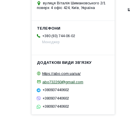
вулиця Віталія Шимановського 2/1
поверх 4 офіс 424, Київ, Україна
Ц
+380 (93) 744-06-02
Менеджер
https://abo.com.ua/ua/
abo732260@gmail.com
+380937440602
+380937440602
+380937440602