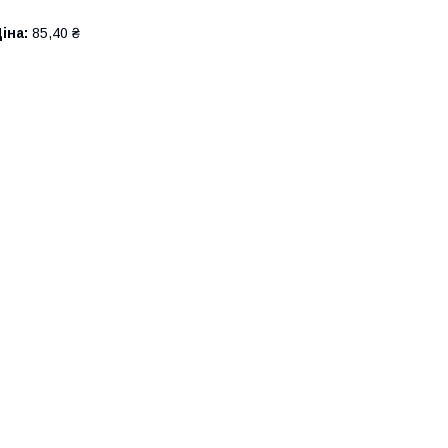
іна:
85,40 ₴