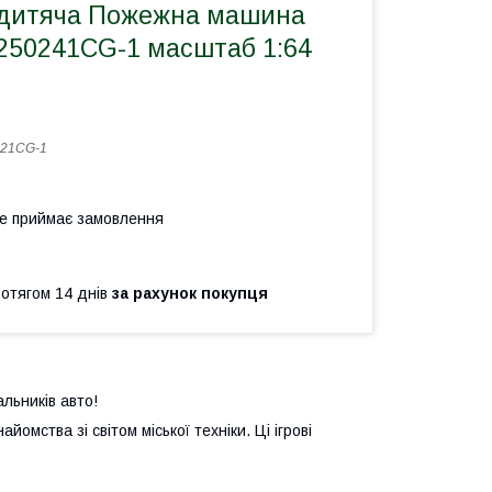
 дитяча Пожежна машина
 250241CG-1 масштаб 1:64
421CG-1
не приймає замовлення
ротягом 14 днів
за рахунок покупця
альників авто!
мства зі світом міської техніки. Ці ігрові