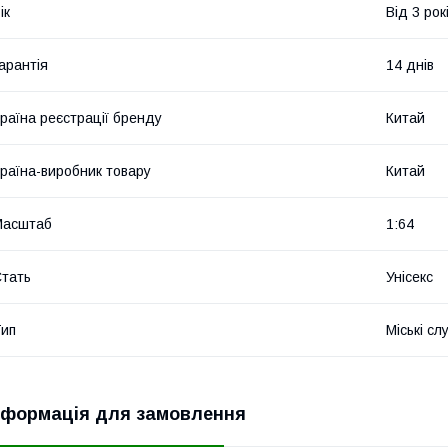
ік
Від 3 рок
арантія
14 днів
раїна реєстрації бренду
Китай
раїна-виробник товару
Китай
Масштаб
1:64
тать
Унісекс
ип
Міські сл
нформація для замовлення