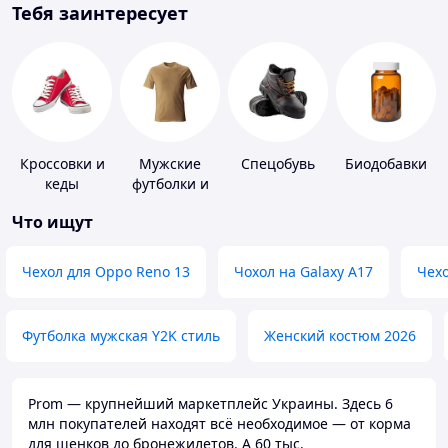
Тебя заинтересует
Кроссовки и
Мужские
Спецобувь
Биодобавки
кеды
футболки и
майки
Что ищут
Чехол для Oppo Reno 13
Чохол на Galaxy A17
Чехо
Футболка мужская Y2K стиль
Женский костюм 2026
Prom — крупнейший маркетплейс Украины. Здесь 6
млн покупателей находят всё необходимое — от корма
для щенков до бронежилетов. А 60 тыс.