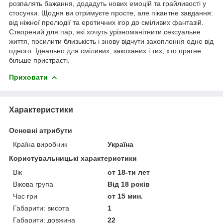
розпалять бажання, додадуть нових емоцій та грайливості у
стосунки. Щодня ви отримуєте просте, але пікантне завдання:
від ніжної прелюдії та еротичних ігор до сміливих фантазій.
Створений для пар, які хочуть урізноманітнити сексуальне
життя, посилити близькість і знову відчути захоплення одне від
одного. Ідеально для сміливих, закоханих і тих, хто прагне
більше пристрасті.
Приховати
Характеристики
Основні атрибути
Країна виробник
Україна
Користувальницькі характеристики
Вік
от 18-ти лет
Вікова група
Від 18 років
Час гри
от 15 мин.
Габарити: висота
1
Габарити: довжина
22