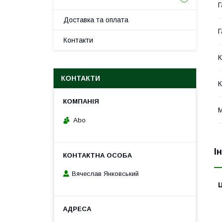
Г
Доставка та оплата
Г
Контакти
К
КОНТАКТИ
К
М
Abo
І
Вячеслав Янковський
Ц