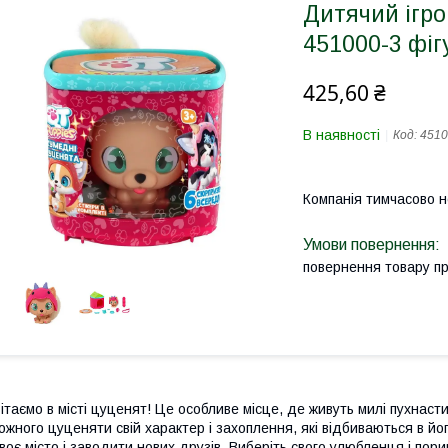
Дитячий ігро
451000-3 фіг
425,60 ₴
В наявності
Код:
4510
Компанія тимчасово 
повернення товару п
ітаємо в місті цуценят! Це особливе місце, де живуть милі пухнаст
ожного цуценяти свій характер і захоплення, які відбиваються в й
воє місто і заводити нових друзів. Виберіть свого улюбленця і пори