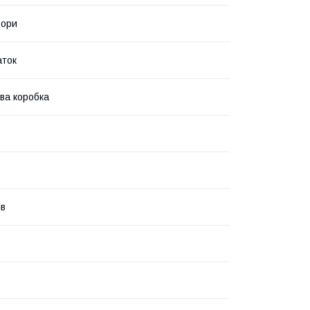
ьори
аток
ва коробка
ів