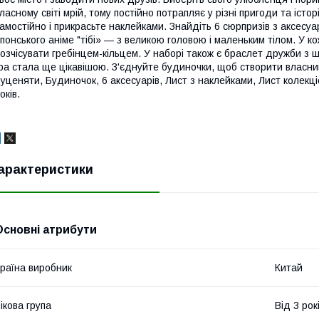
ласному світі мрій, тому постійно потрапляє у різні пригоди та істо
амостійно і прикрасьте наклейками. Знайдіть 6 сюрпризів з аксесуа
понського аніме "тібі» — з великою головою і маленьким тілом. У 
озчісувати гребінцем-кільцем. У наборі також є браслет дружби з 
ра стала ще цікавішою. З'єднуйте будиночки, щоб створити власний
уценяти, Будиночок, 6 аксесуарів, Лист з наклейками, Лист колекці
оків.
арактеристики
Основні атрибути
раїна виробник
Китай
ікова група
Від 3 рок