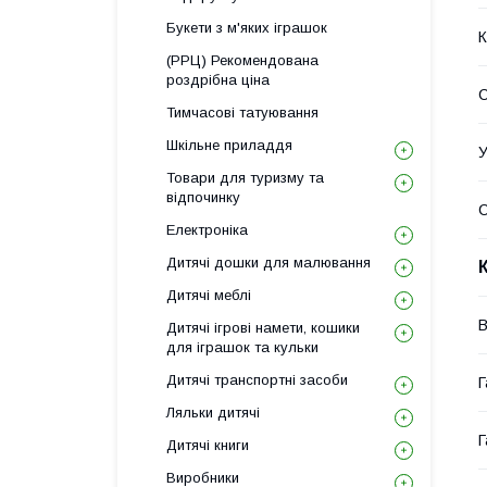
Букети з м'яких іграшок
К
(РРЦ) Рекомендована
роздрібна ціна
С
Тимчасові татуювання
Шкільне приладдя
У
Товари для туризму та
відпочинку
Електроніка
Дитячі дошки для малювання
Дитячі меблі
В
Дитячі ігрові намети, кошики
для іграшок та кульки
Дитячі транспортні засоби
Г
Ляльки дитячі
Г
Дитячі книги
Виробники