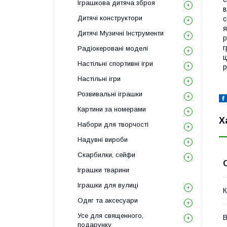
Іграшкова дитяча зброя
в
Дитячі конструктори
с
я
Дитячі Музичні Інструменти
р
г
Радіокеровані моделі
ц
Настільні спортивні ігри
р
Настільні ігри
Розвивальні іграшки
Картини за номерами
Х
Набори для творчості
Надувні вироби
Скарбилки, сейфи
Іграшки тварини
Іграшки для вулиці
К
Одяг та аксесуари
Усе для священного,
В
подарунку