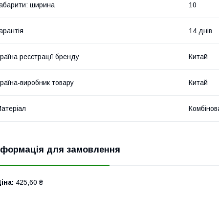
абарити: ширина
10
арантія
14 днів
раїна реєстрації бренду
Китай
раїна-виробник товару
Китай
атеріал
Комбінов
нформація для замовлення
іна:
425,60 ₴