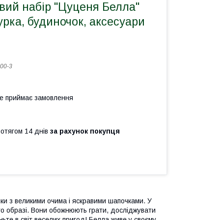
вий набір "Цуценя Белла"
урка, будиночок, аксесуари
00-3
не приймає замовлення
ротягом 14 днів
за рахунок покупця
ики з великими очима і яскравими шапочками. У
ого образі. Вони обожнюють грати, досліджувати
ньте в світ веселих пригод! Белла живе у своєму