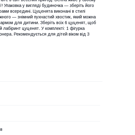
рії! Упаковка у вигляді будиночка — зберіть його
рами всередині. Цуценята виконані в стилі
кожного — знімний пухнастий хвостик, який можна
шармом для дитини. Зберіть всіх 6 цуценят, щоб
 лабіринт цуценят. У комплекті: 1 фігурка
онера. Рекомендується для дітей віком від 3
ів