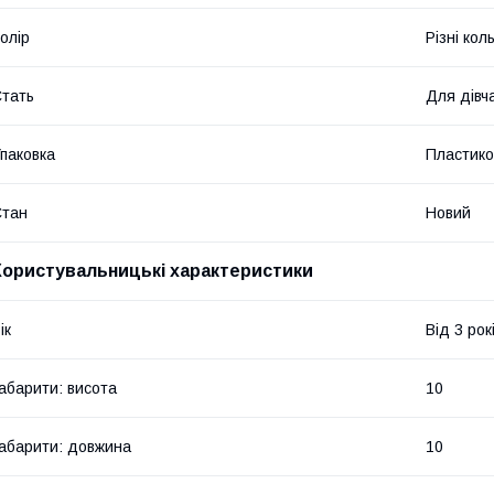
олір
Різні кол
тать
Для дівч
паковка
Пластико
Стан
Новий
Користувальницькі характеристики
ік
Від 3 рок
абарити: висота
10
абарити: довжина
10