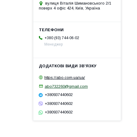
вулиця Віталія Шимановського 2/1
поверх 4 офіс 424, Київ, Україна
+380 (93) 744-06-02
Менеджер
https://abo.com.ua/ua/
abo732260@gmail.com
+380937440602
+380937440602
+380937440602