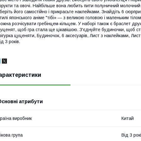
рукти та овочі. Найбільше вона любить пити полуничний молочний 
беріть його самостійно і прикрасьте наклейками. Знайдіть 6 сюрпри
тилі японського аніме "тібі» — з великою головою і маленьким тіло
ожна розчісувати гребінцем-кільцем. У наборі також є браслет дру
уценят, щоб гра стала ще цікавішою. З'єднуйте будиночки, щоб ст
ігурка цуценяти, Будиночок, 6 аксесуарів, Лист з наклейками, Лис
ід 3 років.
арактеристики
Основні атрибути
раїна виробник
Китай
ікова група
Від 3 рок