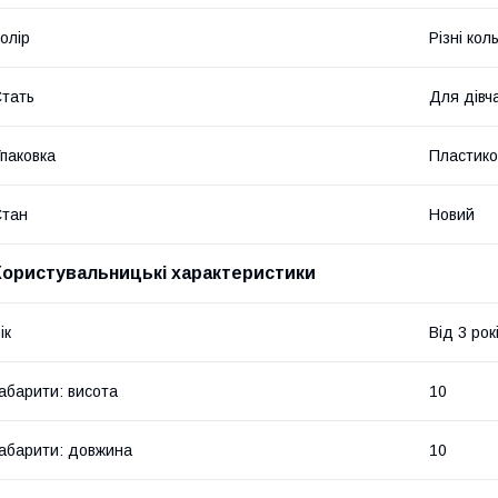
олір
Різні кол
тать
Для дівч
паковка
Пластико
Стан
Новий
Користувальницькі характеристики
ік
Від 3 рок
абарити: висота
10
абарити: довжина
10