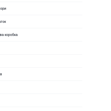
ьори
аток
ва коробка
ів