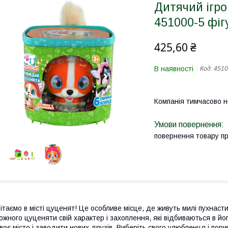
Дитячий ігро
451000-5 фіг
425,60 ₴
В наявності
Код:
4510
Компанія тимчасово 
повернення товару п
ітаємо в місті цуценят! Це особливе місце, де живуть милі пухнаст
ожного цуценяти свій характер і захоплення, які відбиваються в й
воє місто і заводити нових друзів. Виберіть свого улюбленця і пори