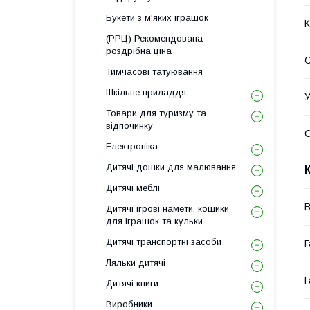
Букети з м'яких іграшок
К
(РРЦ) Рекомендована
роздрібна ціна
С
Тимчасові татуювання
Шкільне приладдя
У
Товари для туризму та
відпочинку
Електроніка
Дитячі дошки для малювання
Дитячі меблі
В
Дитячі ігрові намети, кошики
для іграшок та кульки
Дитячі транспортні засоби
Г
Ляльки дитячі
Г
Дитячі книги
Виробники