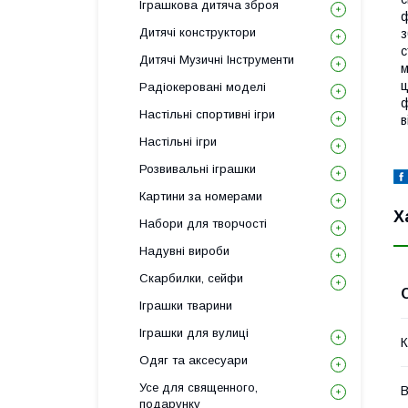
Іграшкова дитяча зброя
ф
Дитячі конструктори
з
с
Дитячі Музичні Інструменти
м
ц
Радіокеровані моделі
ф
Настільні спортивні ігри
в
Настільні ігри
Розвивальні іграшки
Картини за номерами
Х
Набори для творчості
Надувні вироби
Скарбилки, сейфи
Іграшки тварини
Іграшки для вулиці
К
Одяг та аксесуари
Усе для священного,
В
подарунку