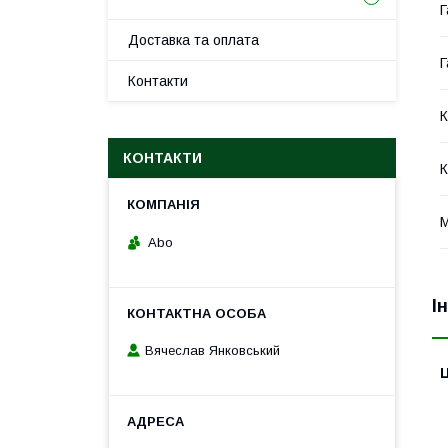
Г
Доставка та оплата
Г
Контакти
К
КОНТАКТИ
К
М
Abo
І
Вячеслав Янковський
Ц