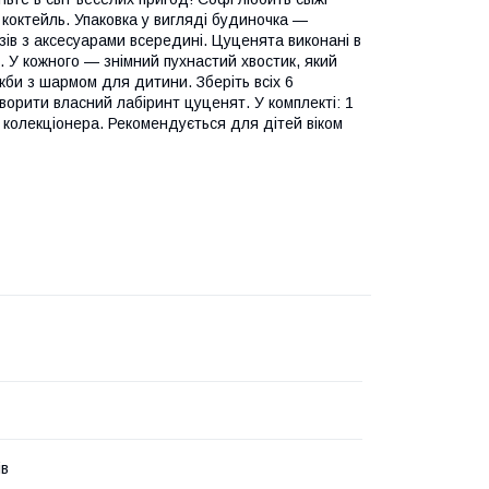
коктейль. Упаковка у вигляді будиночка —
зів з аксесуарами всередині. Цуценята виконані в
м. У кожного — знімний пухнастий хвостик, який
жби з шармом для дитини. Зберіть всіх 6
ворити власний лабіринт цуценят. У комплекті: 1
т колекціонера. Рекомендується для дітей віком
ів