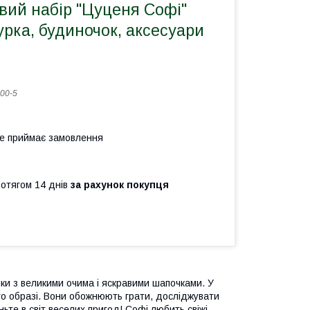
вий набір "Цуценя Софі"
урка, будиночок, аксесуари
00-5
не приймає замовлення
ротягом 14 днів
за рахунок покупця
ики з великими очима і яскравими шапочками. У
ого образі. Вони обожнюють грати, досліджувати
ньте в світ веселих пригод! Софі любить свіжі