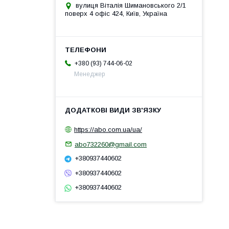
вулиця Віталія Шимановського 2/1
поверх 4 офіс 424, Київ, Україна
+380 (93) 744-06-02
Менеджер
https://abo.com.ua/ua/
abo732260@gmail.com
+380937440602
+380937440602
+380937440602