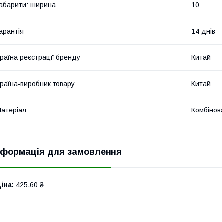
абарити: ширина
10
арантія
14 днів
раїна реєстрації бренду
Китай
раїна-виробник товару
Китай
атеріал
Комбінов
нформація для замовлення
іна:
425,60 ₴