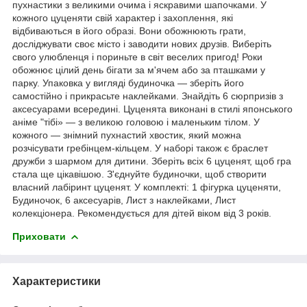
пухнастики з великими очима і яскравими шапочками. У
кожного цуценяти свій характер і захоплення, які
відбиваються в його образі. Вони обожнюють грати,
досліджувати своє місто і заводити нових друзів. Виберіть
свого улюбленця і пориньте в світ веселих пригод! Роки
обожнює цілий день бігати за м'ячем або за пташками у
парку. Упаковка у вигляді будиночка — зберіть його
самостійно і прикрасьте наклейками. Знайдіть 6 сюрпризів з
аксесуарами всередині. Цуценята виконані в стилі японського
аніме "тібі» — з великою головою і маленьким тілом. У
кожного — знімний пухнастий хвостик, який можна
розчісувати гребінцем-кільцем. У наборі також є браслет
дружби з шармом для дитини. Зберіть всіх 6 цуценят, щоб гра
стала ще цікавішою. З'єднуйте будиночки, щоб створити
власний лабіринт цуценят. У комплекті: 1 фігурка цуценяти,
Будиночок, 6 аксесуарів, Лист з наклейками, Лист
колекціонера. Рекомендується для дітей віком від 3 років.
Приховати
Характеристики