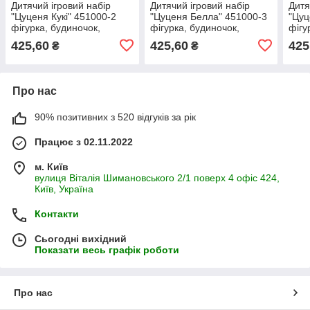
Дитячий ігровий набір
Дитячий ігровий набір
Дитя
"Цуценя Кукі" 451000-2
"Цуценя Белла" 451000-3
"Цуц
фігурка, будиночок,
фігурка, будиночок,
фігу
аксесуари
аксесуари
аксе
425,60
425,60
425
₴
₴
Про нас
90% позитивних з 520 відгуків за рік
Працює з 02.11.2022
м. Київ
вулиця Віталія Шимановського 2/1 поверх 4 офіс 424,
Київ, Україна
Контакти
Сьогодні вихідний
Показати весь графік роботи
Про нас