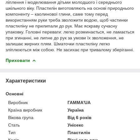
ліплення і моделювання дітьми молодшого і середнього
шкільного віку. Пластилін виготовляють на основі природнього
компоненту – каолинової глини, саме тому перед
використанням руки треба зволожити водою, щоб частинки
пластиліну не прилипали до рук. Має яскраву сучасну
упаковку. Головні переваги: легко розминається, не ламається
при згинанні, не липне до рук за умови їх зволоження, не
залишає жирних плям. Шматочки пластиліну легко
зліплюються між собою. Не засихає при тривалому зберіганні.
Приховати
Характеристики
Основні
Виробник
ГАММА'UA
Країна виробник
Україна
Вікова група
Від 6 років
Стать
Унісекс
Тип
Пластилін
Колір
Різні кольори