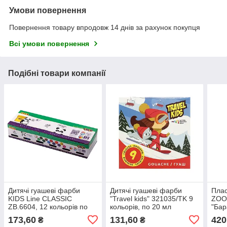
Умови повернення
Повернення товару впродовж 14 днів за рахунок покупця
Всі умови повернення
Подібні товари компанії
Дитячі гуашеві фарби
Дитячі гуашеві фарби
Плас
KIDS Line CLASSIC
"Travel kids" 321035/TK 9
ZOO
ZB.6604, 12 кольорів по
кольорів, по 20 мл
"Бар
20 мл
(шоу
173,60
131,60
420
₴
₴
стикі