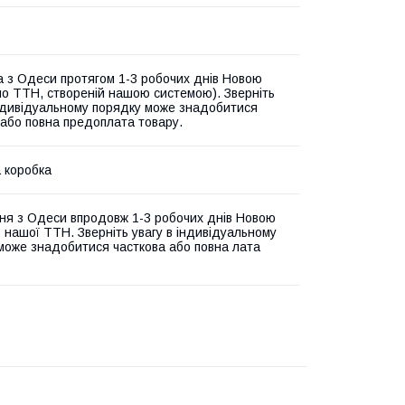
а з Одеси протягом 1-3 робочих днів Новою
о ТТН, створеній нашою системою). Зверніть
індивідуальному порядку може знадобитися
 або повна предоплата товару.
 коробка
ня з Одеси впродовж 1-3 робочих днів Новою
 нашої ТТН. Зверніть увагу в індивідуальному
може знадобитися часткова або повна лата