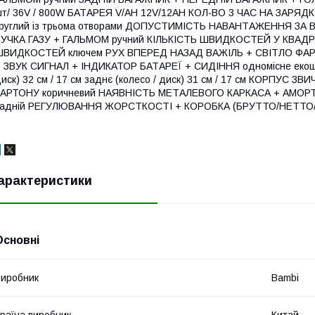
т/ 36V / 800W БАТАРЕЯ V/AH 12V/12AH КОЛ-ВО 3 ЧАС НА ЗАРЯДК
круглий із трьома отворами ДОПУСТИМІСТЬ НАВАНТАЖЕННЯ ЗА 
РУЧКА ГАЗУ + ГАЛЬМОМ ручний КІЛЬКІСТЬ ШВИДКОСТЕЙ У КВАД
ШВИДКОСТЕЙ ключем РУХ ВПЕРЕД НАЗАД ВАЖІЛЬ + СВІТЛО ФАРИ
 ЗВУК СИГНАЛ + ІНДИКАТОР БАТАРЕЇ + СИДІННЯ одномісне екошкі
иск) 32 см / 17 см заднє (колесо / диск) 31 см / 17 см КОРПУС
АРТОНУ коричневий НАЯВНІСТЬ МЕТАЛЕВОГО КАРКАСА + АМОРТИЗ
адній РЕГУЛЮВАННЯ ЖОРСТКОСТІ + КОРОБКА (БРУТТО/НЕТТО/ РОЗМ
арактеристики
Основні
иробник
Bambi