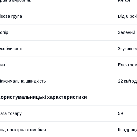
раїна виробник
Китай
ікова група
Від 6 рок
олір
Зелений
собливості
Звукові е
ип
Електром
аксимальна швидкість
22 км/год
Користувальницькі характеристики
ага товару
59
ид електроавтомобіля
Квадроц