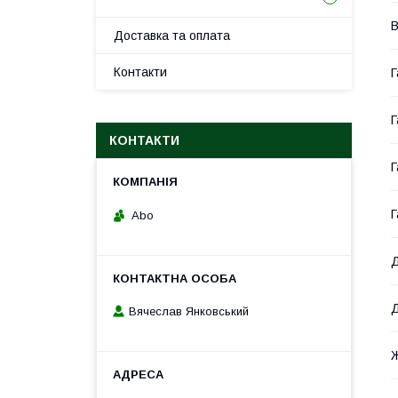
В
Доставка та оплата
Контакти
Г
Г
КОНТАКТИ
Г
Г
Abo
Д
Д
Вячеслав Янковський
Ж