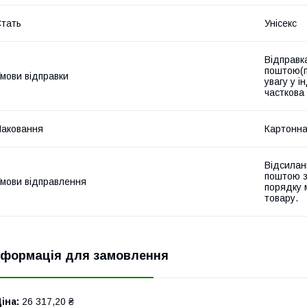
тать
Унісекс
Відправк
поштою(п
мови відправки
увагу у 
часткова
аковання
Картонна
Відсилан
поштою з
мови відправлення
порядку 
товару.
нформація для замовлення
іна:
26 317,20 ₴