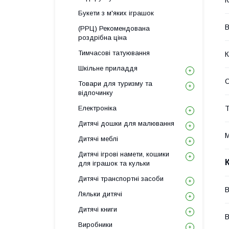
К
Букети з м'яких іграшок
В
(РРЦ) Рекомендована
роздрібна ціна
Тимчасові татуювання
К
Шкільне приладдя
О
Товари для туризму та
відпочинку
Електроніка
Т
Дитячі дошки для малювання
М
Дитячі меблі
Дитячі ігрові намети, кошики
для іграшок та кульки
Дитячі транспортні засоби
В
Ляльки дитячі
Дитячі книги
В
Виробники