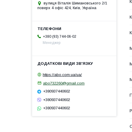
К
вулиця Віталія Шимановського 2/1
поверх 4 офіс 424, Київ, Україна
К
К
+380 (93) 744-06-02
Менеджер
М
М
https://abo.com.ua/ua/
М
abo732260@gmail.com
+380937440602
+380937440602
+380937440602
Р