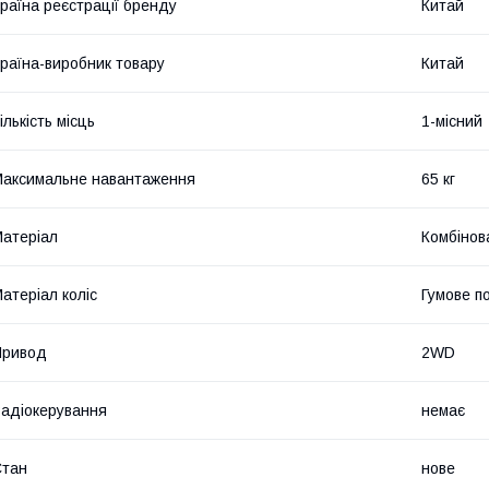
раїна реєстрації бренду
Китай
раїна-виробник товару
Китай
ількість місць
1-місний
аксимальне навантаження
65 кг
атеріал
Комбінов
атеріал коліс
Гумове п
Привод
2WD
адіокерування
немає
Стан
нове