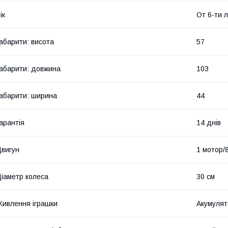
ік
От 6-ти 
абарити: висота
57
абарити: довжина
103
абарити: ширина
44
арантія
14 днів
вигун
1 мотор/
іаметр колеса
30 см
ивлення іграшки
Акумулят