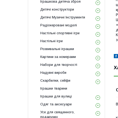
Іграшкова дитяча зброя
ш
Дитячі конструктори
Дитячі Музичні Інструменти
+
Радіокеровані моделі
д
Настільні спортивні ігри
К
з
Настільні ігри
Розвивальні іграшки
Картини за номерами
Набори для творчості
Х
Надувні вироби
Скарбилки, сейфи
Іграшки тварини
Іграшки для вулиці
В
Одяг та аксесуари
Усе для священного,
подарунку