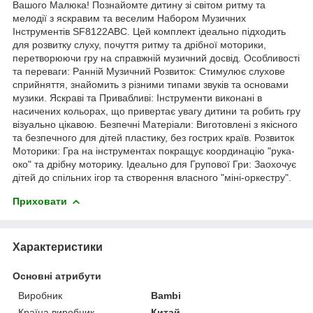
Вашого Малюка! Познайомте дитину зі світом ритму та
мелодії з яскравим та веселим Набором Музичних
Інструментів SF8122ABC. Цей комплект ідеально підходить
для розвитку слуху, почуття ритму та дрібної моторики,
перетворюючи гру на справжній музичний досвід. Особливості
та переваги: Ранній Музичний Розвиток: Стимулює слухове
сприйняття, знайомить з різними типами звуків та основами
музики. Яскраві та Привабливі: Інструменти виконані в
насичених кольорах, що привертає увагу дитини та робить гру
візуально цікавою. Безпечні Матеріали: Виготовлені з якісного
та безпечного для дітей пластику, без гострих країв. Розвиток
Моторики: Гра на інструментах покращує координацію "рука-
око" та дрібну моторику. Ідеально для Групової Гри: Заохочує
дітей до спільних ігор та створення власного "міні-оркестру".
Приховати
Характеристики
Основні атрибути
Виробник
Bambi
Країна виробник
Китай