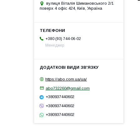
вулиця Віталія Шимановського 2/1
поверх 4 офіс 424, Київ, Україна
+380 (93) 744-06-02
Менеджер
https://abo.com.ua/ua/
abo732260@gmail.com
+380937440602
+380937440602
+380937440602