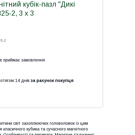
ітний кубік-пазл "Дикі
25-2, 3 х 3
5-2
не приймає замовлення
ротягом 14 днів
за рахунок покупця
 дитини світ захоплюючих головоломок із цим
я класичного кубика та сучасного магнітного
. Особливості та переваги: Магнітне з'єднання: