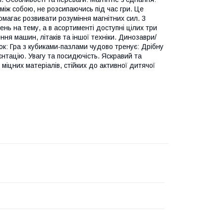
між собою, не розсипаючись під час гри. Це
магає розвивати розуміння магнітних сил. 3
ень на тему, а в асортименті доступні цілих три
ня машин, літаків та іншої техніки. Динозаври/
ок: Гра з кубиками-пазлами чудово тренує: Дрібну
єнтацію. Увагу та посидючість. Яскравий та
міцних матеріалів, стійких до активної дитячої