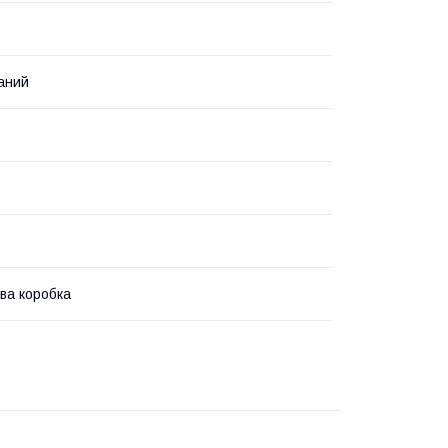
аний
ва коробка