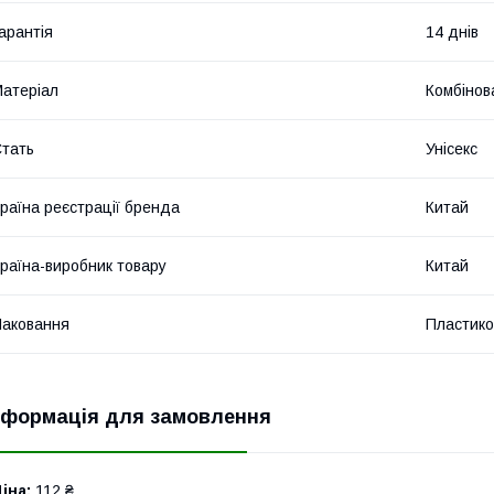
арантія
14 днів
атеріал
Комбінов
тать
Унісекс
раїна реєстрації бренда
Китай
раїна-виробник товару
Китай
аковання
Пластико
нформація для замовлення
іна:
112 ₴