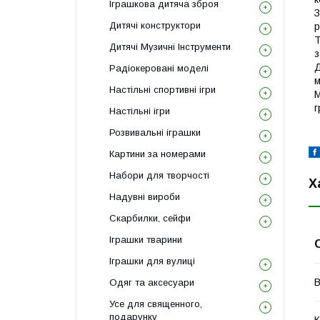
Іграшкова дитяча зброя
З
Дитячі конструктори
р
Т
Дитячі Музичні Інструменти
з
Д
Радіокеровані моделі
м
Настільні спортивні ігри
М
г
Настільні ігри
Розвивальні іграшки
Картини за номерами
Набори для творчості
Х
Надувні вироби
Скарбилки, сейфи
Іграшки тварини
Іграшки для вулиці
В
Одяг та аксесуари
Усе для священного,
подарунку