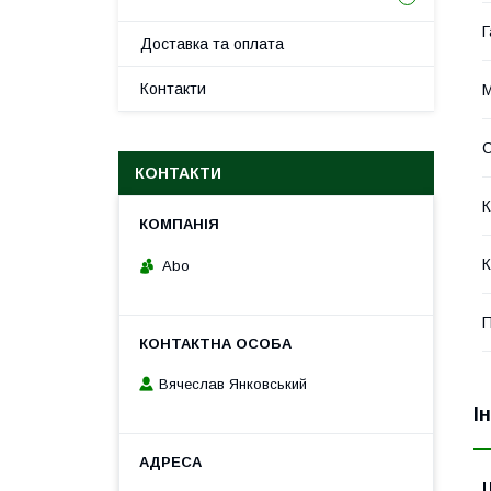
Г
Доставка та оплата
Контакти
М
С
КОНТАКТИ
К
К
Abo
П
Вячеслав Янковський
І
Ц