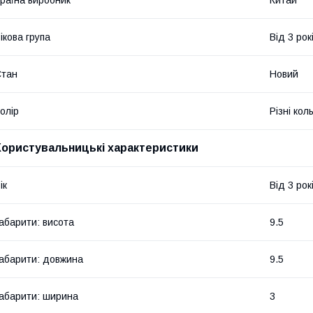
раїна виробник
Китай
ікова група
Від 3 рок
Стан
Новий
олір
Різні кол
Користувальницькі характеристики
ік
Від 3 рок
абарити: висота
9.5
абарити: довжина
9.5
абарити: ширина
3