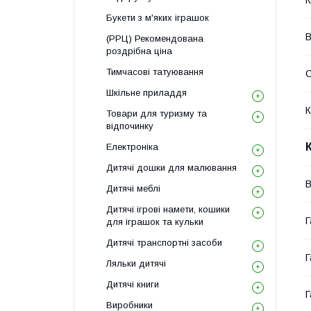
К
Букети з м'яких іграшок
В
(РРЦ) Рекомендована
роздрібна ціна
Тимчасові татуювання
Шкільне приладдя
К
Товари для туризму та
відпочинку
Електроніка
Дитячі дошки для малювання
В
Дитячі меблі
Дитячі ігрові намети, кошики
Г
для іграшок та кульки
Дитячі транспортні засоби
Г
Ляльки дитячі
Дитячі книги
Г
Виробники