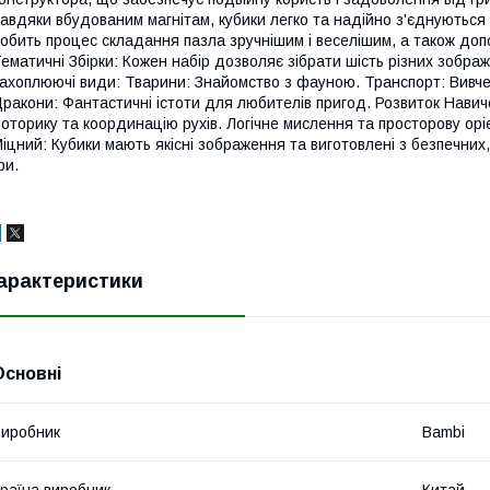
авдяки вбудованим магнітам, кубики легко та надійно з'єднуються 
обить процес складання пазла зручнішим і веселішим, а також допо
ематичні Збірки: Кожен набір дозволяє зібрати шість різних зображ
ахоплюючі види: Тварини: Знайомство з фауною. Транспорт: Вивчен
ракони: Фантастичні істоти для любителів пригод. Розвиток Навич
оторику та координацію рухів. Логічне мислення та просторову орі
іцний: Кубики мають якісні зображення та виготовлені з безпечних, 
ри.
арактеристики
Основні
иробник
Bambi