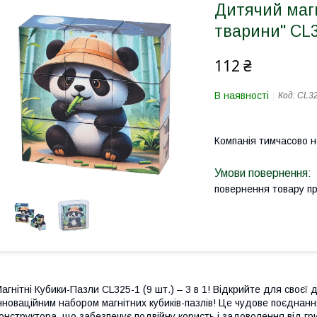
Дитячий магн
тварини" CL3
112 ₴
В наявності
Код:
CL32
Компанія тимчасово 
повернення товару п
агнітні Кубики-Пазли CL325-1 (9 шт.) – 3 в 1! Відкрийте для своєї
нноваційним набором магнітних кубиків-пазлів! Це чудове поєднанн
онструктора, що забезпечує подвійну користь і задоволення від гри