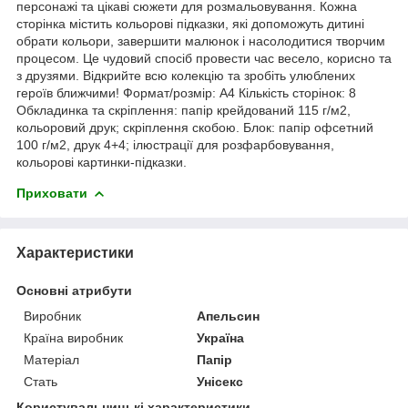
персонажі та цікаві сюжети для розмальовування. Кожна
сторінка містить кольорові підказки, які допоможуть дитині
обрати кольори, завершити малюнок і насолодитися творчим
процесом. Це чудовий спосіб провести час весело, корисно та
з друзями. Відкрийте всю колекцію та зробіть улюблених
героїв ближчими! Формат/розмір: А4 Кількість сторінок: 8
Обкладинка та скріплення: папір крейдований 115 г/м2,
кольоровий друк; скріплення скобою. Блок: папір офсетний
100 г/м2, друк 4+4; ілюстрації для розфарбовування,
кольорові картинки-підказки.
Приховати
Характеристики
Основні атрибути
Виробник
Апельсин
Країна виробник
Україна
Матеріал
Папір
Стать
Унісекс
Користувальницькі характеристики