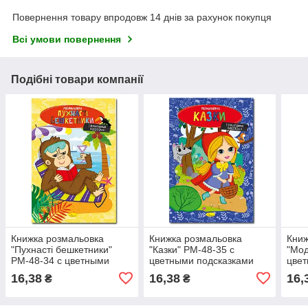
Повернення товару впродовж 14 днів за рахунок покупця
Всі умови повернення
Подібні товари компанії
Книжка розмальовка
Книжка розмальовка
Книж
"Пухнасті бешкетники"
"Казки" РМ-48-35 с
"Мод
РМ-48-34 с цветными
цветными подсказками
цвет
подсказками
16,38
16,38
16,
₴
₴