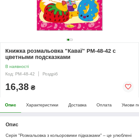
Книжка розмальовка "Каваї" РМ-48-42 с
цветными подсказками
В наявності
Код: РМ-48-42
Роздріб
16,38
₴
Опис
Характеристики
Доставка
Оплата
Умови п
Опис
Серія "Розмальовка з кольоровими підказками" – це улюблені