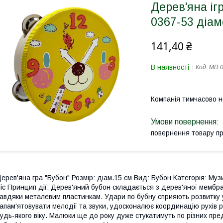
Дерев'яна іг
0367-53 діам
141,40 ₴
В наявності
Код:
MD 0
Компанія тимчасово 
повернення товару п
ерев'яна гра "Бубон" Розмір: діам.15 см Вид: Бубон Категорія: Музи
іс Принцип дії: Дерев'яний бубон складається з дерев'яної мембр
авдяки металевим пластинкам. Удари по бубну сприяють розвитку у
апам'ятовувати мелодії та звуки, удосконалює координацію рухів р
удь-якого віку. Малюки ще до року дуже стукатимуть по різних пре