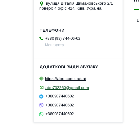
вулиця Віталія Шимановського 2/1
поверх 4 офіс 424, Київ, Україна
Ц
+380 (93) 744-06-02
Менеджер
https://abo.com.ua/ua/
abo732260@gmail.com
+380937440602
+380937440602
+380937440602