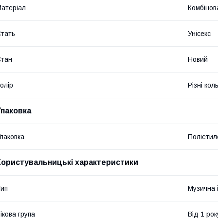
атеріал
Комбінов
тать
Унісекс
Стан
Новий
олір
Різні кол
Упаковка
паковка
Поліетил
Користувальницькі характеристики
ип
Музична 
ікова група
Від 1 рок