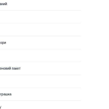
аний
ьори
еновий пакет
іграшка
у