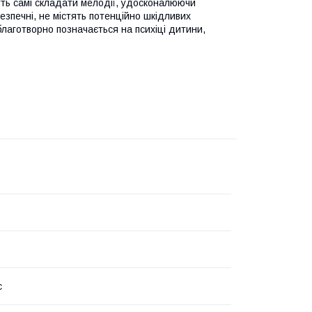
уть самі складати мелодії, удосконалюючи
езпечні, не містять потенційно шкідливих
благотворно позначається на психіці дитини,
с