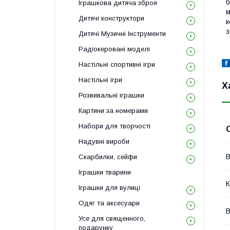
б
Іграшкова дитяча зброя
м
Дитячі конструктори
к
з
Дитячі Музичні Інструменти
Радіокеровані моделі
Настільні спортивні ігри
Настільні ігри
Х
Розвивальні іграшки
Картини за номерами
Набори для творчості
Надувні вироби
В
Скарбилки, сейфи
Іграшки тварини
К
Іграшки для вулиці
Одяг та аксесуари
В
Усе для священного,
подарунку