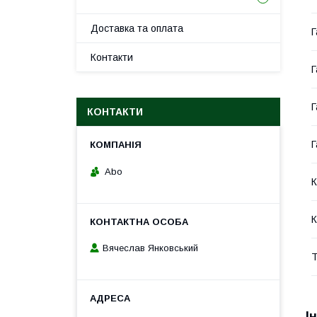
Доставка та оплата
Г
Контакти
Г
Г
КОНТАКТИ
Г
Abo
К
К
Вячеслав Янковський
Т
І