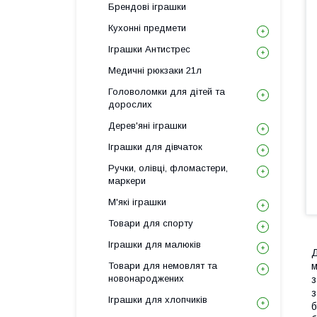
Брендові іграшки
Кухонні предмети
Іграшки Антистрес
Медичні рюкзаки 21л
Головоломки для дітей та
дорослих
Дерев'яні іграшки
Іграшки для дівчаток
Ручки, олівці, фломастери,
маркери
М'які іграшки
Товари для спорту
Іграшки для малюків
Д
Товари для немовлят та
м
новонароджених
з
з
Іграшки для хлопчиків
б