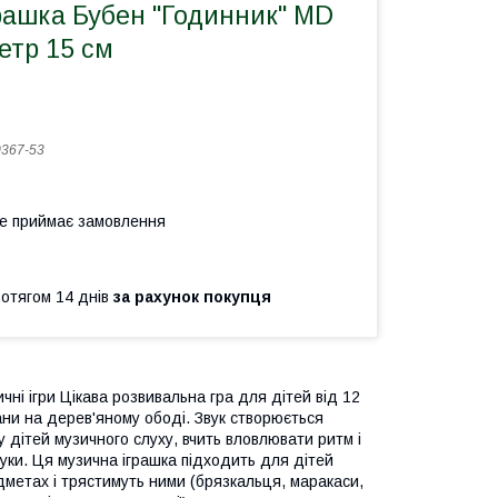
рашка Бубен "Годинник" MD
етр 15 см
367-53
не приймає замовлення
ротягом 14 днів
за рахунок покупця
чні ігри Цікава розвивальна гра для дітей від 12
ани на дерев'яному ободі. Звук створюється
 дітей музичного слуху, вчить вловлювати ритм і
уки. Ця музична іграшка підходить для дітей
дметах і трястимуть ними (брязкальця, маракаси,