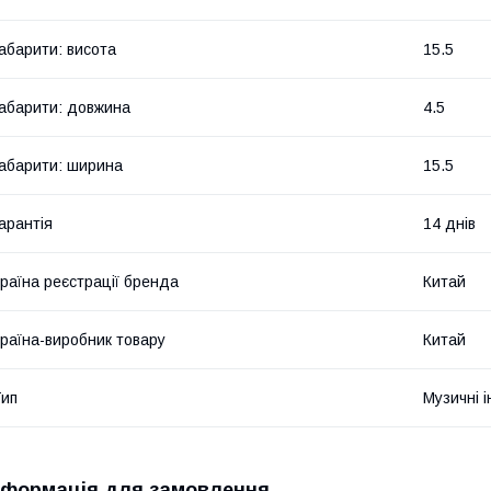
абарити: висота
15.5
абарити: довжина
4.5
абарити: ширина
15.5
арантія
14 днів
раїна реєстрації бренда
Китай
раїна-виробник товару
Китай
ип
Музичні 
нформація для замовлення