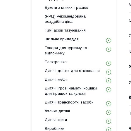
М
Букети з м'яких іграшок
(РРЦ) Рекомендована
С
роздрібна ціна
Тимчасові татуювання
Шкільне приладдя
Товари для туризму та
К
відпочинку
Електроніка
Дитячі дошки для малювання
Дитячі меблі
У
Дитячі ігрові намети, кошики
для іграшок та кульки
Дитячі транспортні засоби
Ляльки дитячі
Т
Дитячі книги
Виробники
В