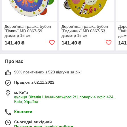
Дерев'яна іграшка Бубон
Дерев'яна іграшка Бубен
Дере
"Павич" MD 0367-59
"Годинник" MD 0367-53
"Зай
діаметр 15 см
діаметр 15 см
діам
141,40
141,40
141
₴
₴
Про нас
90% позитивних з 520 відгуків за рік
Працює з 02.11.2022
м. Київ
вулиця Віталія Шимановського 2/1 поверх 4 офіс 424,
Київ, Україна
Контакти
Сьогодні вихідний
Показати весь графік роботи