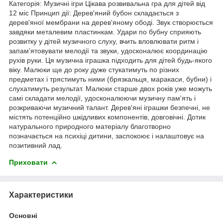
Категорія: Музичні ігри Цікава розвивальна гра для дітей від
12 міс Принцип дії: Дерев'яний бубон складається з
дерев'яної мембрани на дерев'яному ободі. Звук створюється
завдяки металевим пластинкам. Удари по бубну сприяють
розвитку у дітей музичного слуху, вчить вловлювати ритм і
запам'ятовувати мелодії та звуки, удосконалює координацію
рухів руки. Ця музична іграшка підходить для дітей будь-якого
віку. Малюки ще до року дуже стукатимуть по різних
предметах і трястимуть ними (брязкальця, маракаси, бубни) і
слухатимуть результат. Малюки старше двох років уже можуть
самі складати мелодії, удосконалюючи музичну пам'ять і
розкриваючи музичний талант. Дерев'яні іграшки безпечні, не
містять потенційно шкідливих компонентів, довговічні. Дотик
натурального природного матеріалу благотворно
позначається на психіці дитини, заспокоює і налаштовує на
позитивний лад.
Приховати
Характеристики
Основні