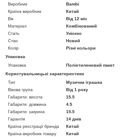
Виробник
Bambi
Країна виробник
Китай
Вік
Від 12 міс
Матеріал
Комбінований
Стать
Унісекс
Стан
Новий
Колір
Різні кольори
Упаковка
Упаковка
Поліетиленовий пакет
Користувальницькі характеристики
Тип
Музична іграшка
Вікова група
Від 1 року
Габарити: висота
15.5
Габарити: довжина
4.5
Габарити: ширина
15.5
Гарантія
14 днів
Країна реєстрації бренда
Китай
Країна-виробник товару
Китай