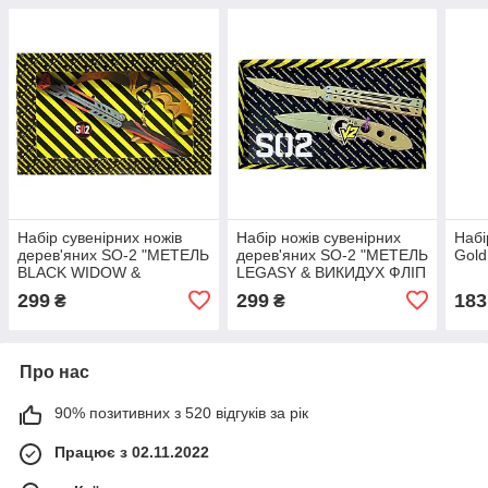
Набір сувенірних ножів
Набір ножів сувенірних
Набі
дерев'яних SO-2 "МЕТЕЛЬ
дерев'яних SO-2 "МЕТЕЛЬ
Gold
BLACK WIDOW &
LEGASY & ВИКИДУХ ФЛІП
КЕРАМБІТ GOLD" SO2-12-
GOLD" SO2-6-B
299
299
183
₴
₴
B
Про нас
90% позитивних з 520 відгуків за рік
Працює з 02.11.2022