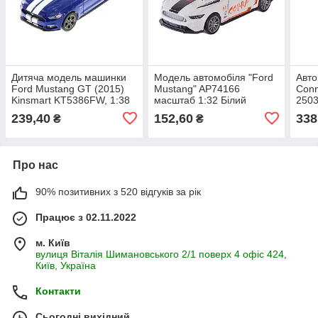
Дитяча модель машинки
Модель автомобіля "Ford
Авто
Ford Mustang GT (2015)
Mustang" AP74166
Conn
Kinsmart KT5386FW, 1:38
масштаб 1:32 Білий
250
Blue
239,40
152,60
338
₴
₴
Про нас
90% позитивних з 520 відгуків за рік
Працює з 02.11.2022
м. Київ
вулиця Віталія Шимановського 2/1 поверх 4 офіс 424,
Київ, Україна
Контакти
Сьогодні вихідний