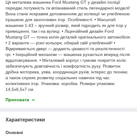
Ця металева машинка Ford Mustang GT у дизайні поліції
передає потужність та впізнаваний стиль легендарної моделі!
Вона стане яскравим доповненням до колекції чи улюбленою
іграшкою для захопливих ігор. Особливості: • Масштаб
машинки 1:43 – зручний розмір, який підходить як для ігор у
приміщенні, так і на вулиці. • Ліцензійний дизайн Ford
Mustang GT — точна копія деталей оригінального автомобіля.
• 2 варіанти — різні кольори, обирай свій улюблений! •
Відкриваються двері — додають цікавості та реалістичності
грі. • Інерційний механізм — машинка рухається вперед після
відштовхування. • Металевий корпус і гумове покриття коліс
забезпечують довговічність і комфортність руху. Розвиток:
дрібна моторика, уява, координація рухів, інтерес до техніки,
а також сприяє розвитку соціальних навичок під час
колективних ігор. Упаковка: коробка. Розміри упаковки:
14,5х6,5х7 см.
Приховати
Характеристики
Основні