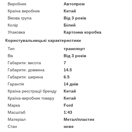
Виробник
Автопром
Країна виробник
Китай
Вікова група
Від 3 років
Колір
Білий
Упаковка
Картонна коробка
Користувальницькі характеристики
Тип
транспорт
Вік
Від 3 років
Габарити: висота
7
Габарити: довжина
14.5
Габарити: ширина
6.5
Гарантія
14 днів
Країна реєстрації бренду
Китай
Країна-виробник товару
Китай
Марка
Ford
Масштаб
1:43
Матеріал
Метал/пластик
Стан
нове