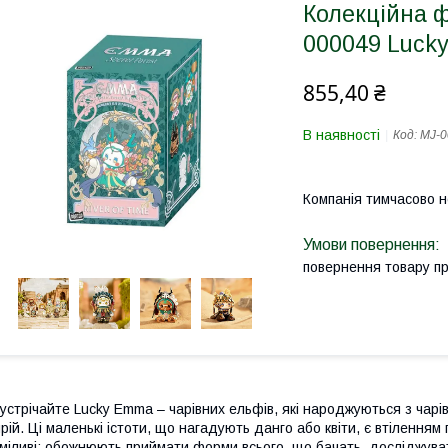
Колекційна ф
000049 Lucky
855,40 ₴
В наявності
Код:
MJ-0
Компанія тимчасово 
повернення товару п
устрічайте Lucky Emma – чарівних ельфів, які народжуються з чарі
рій. Ці маленькі істоти, що нагадують данго або квіти, є втіленням
міливі: обожнюють приймати форми всього, що бачать, досліджува