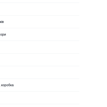
ків
ьори
 коробка