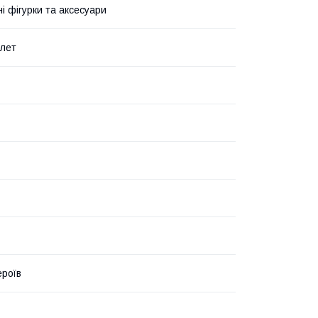
і фігурки та аксесуари
 лет
ероїв