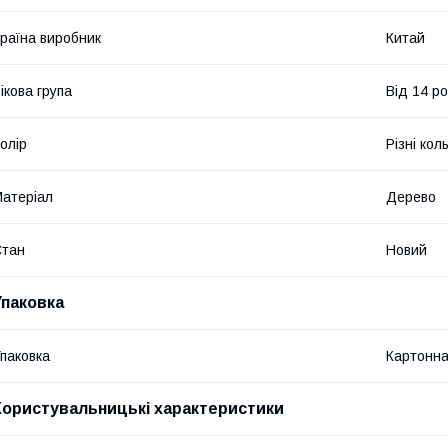
раїна виробник
Китай
ікова група
Від 14 ро
олір
Різні кол
атеріал
Дерево
Стан
Новий
Упаковка
паковка
Картонна
Користувальницькі характеристики