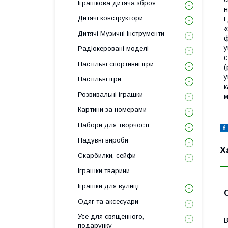
Іграшкова дитяча зброя
н
Дитячі конструктори
і
«
Дитячі Музичні Інструменти
ф
у
Радіокеровані моделі
є
Настільні спортивні ігри
(
у
Настільні ігри
к
Розвивальні іграшки
м
Картини за номерами
Набори для творчості
Надувні вироби
Х
Скарбилки, сейфи
Іграшки тварини
Іграшки для вулиці
Одяг та аксесуари
Усе для священного,
В
подарунку