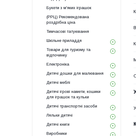
Букети з м'яких іграшок
К
(РРЦ) Рекомендована
роздрібна ціна
В
Тимчасові татуювання
Шкільне приладдя
К
Товари для туризму та
відпочинку
М
Електроніка
Дитячі дошки для малювання
Дитячі меблі
Дитячі ігрові намети, кошики
для іграшок та кульки
Дитячі транспортні засоби
У
Ляльки дитячі
Дитячі книги
Виробники