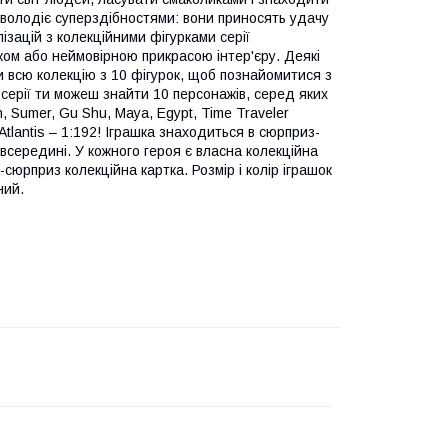
 володіє суперздібностями: вони приносять удачу
лізацій з колекційними фігурками серії
ом або неймовірною прикрасою інтер'єру. Деякі
и всю колекцію з 10 фігурок, щоб познайомитися з
 серії ти можеш знайти 10 персонажів, серед яких
n, Sumer, Gu Shu, Maya, Egypt, Time Traveler
а Atlantis – 1:192! Іграшка знаходиться в сюрприз-
всередині. У кожного героя є власна колекційна
а-сюрприз колекційна картка. Розмір і колір іграшок
ний.