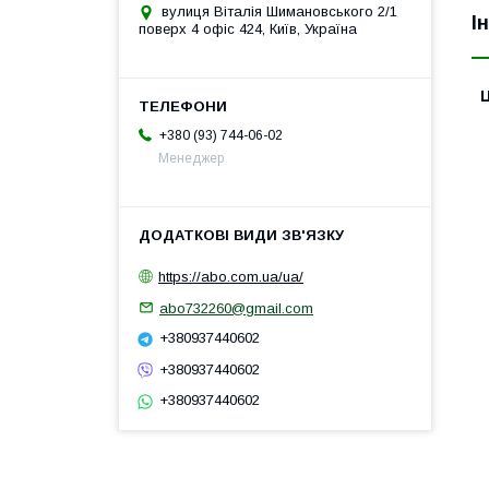
вулиця Віталія Шимановського 2/1
І
поверх 4 офіс 424, Київ, Україна
Ц
+380 (93) 744-06-02
Менеджер
https://abo.com.ua/ua/
abo732260@gmail.com
+380937440602
+380937440602
+380937440602