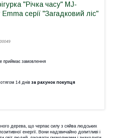
ігурка "Річка часу" MJ-
 Emma серії "Загадковий ліс"
00049
не приймає замовлення
ротягом 14 днів
за рахунок покупця
вного дерева, що черпає силу з сяйва людських
 позитивної енергії. Вони надзвичайно допитливі і
ти світ людей, ласувати смаколиками і знаходити