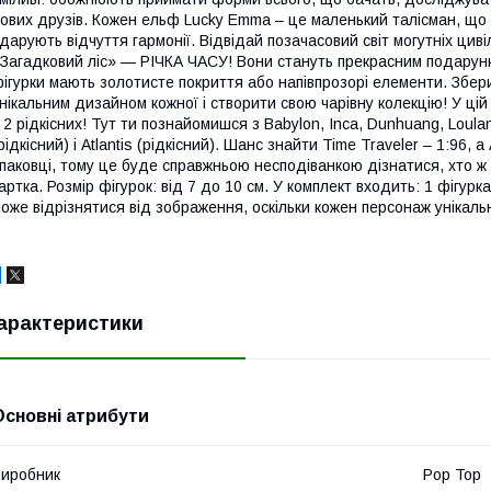
ових друзів. Кожен ельф Lucky Emma – це маленький талісман, що
 дарують відчуття гармонії. Відвідай позачасовий світ могутніх циві
Загадковий ліс» — РІЧКА ЧАСУ! Вони стануть прекрасним подарунк
ігурки мають золотисте покриття або напівпрозорі елементи. Збер
нікальним дизайном кожної і створити свою чарівну колекцію! У цій
 2 рідкісних! Тут ти познайомишся з Babylon, Inca, Dunhuang, Loula
рідкісний) і Atlantis (рідкісний). Шанс знайти Time Traveler – 1:96, 
паковці, тому це буде справжньою несподіванкою дізнатися, хто ж 
артка. Розмір фігурок: від 7 до 10 см. У комплект входить: 1 фігурк
оже відрізнятися від зображення, оскільки кожен персонаж унікаль
арактеристики
Основні атрибути
иробник
Pop Top