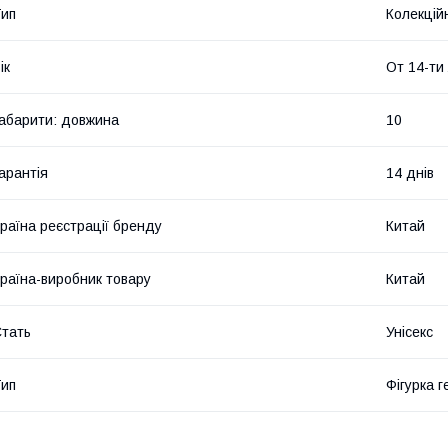
ип
Колекційн
ік
От 14-ти
абарити: довжина
10
арантія
14 днів
раїна реєстрації бренду
Китай
раїна-виробник товару
Китай
тать
Унісекс
ип
Фігурка г