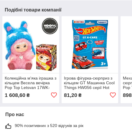
Подібні товари компанії
Колекційна м'яка іграшка з
Ігрова фігурка-сюрприз з
Меха
кільцем Весела вечірка
кільцем GT Машинка Cool
сюрп
Pop Top Letsvan 17WK-
Things HW056 серії Hot
Pop 
0601 серії "Wakuku"
Wheels в асортименті
002 
1 608,60
81,20
898
₴
₴
Про нас
90% позитивних з 520 відгуків за рік