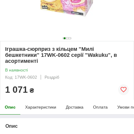
Іграшка-сюрприз з кільцем "Милі
бешкетники" 17WK-0602 серії "Wakuku", в
асортименті
В наявності
Код: 17WK-0602
Роздріб
1 071
₴
Опис
Характеристики
Доставка
Оплата
Умови п
Опис