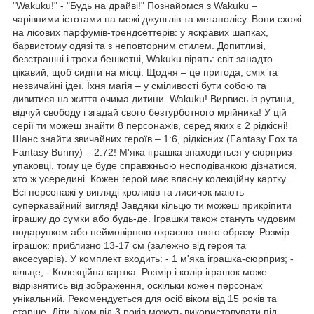
"Wakuku!" - "Будь на драйві!" Познайомся з Wakuku –
чарівними істотами на межі джунглів та мегаполісу. Вони схожі
на лісових парфумів-трендсеттерів: у яскравих шапках,
барвистому одязі та з неповторним стилем. Допитливі,
безстрашні і трохи бешкетні, Wakuku вірять: світ занадто
цікавий, щоб сидіти на місці. Щодня – це пригода, сміх та
незвичайні ідеї. Їхня магія – у сміливості бути собою та
дивитися на життя очима дитини. Wakuku! Вирвись із рутини,
відчуй свободу і згадай свого безтурботного мрійника! У цій
серії ти можеш знайти 8 персонажів, серед яких є 2 рідкісні!
Шанс знайти звичайних героїв – 1:6, рідкісних (Fantasy Fox та
Fantasy Bunny) – 2:72! М'яка іграшка знаходиться у сюрприз-
упаковці, тому це буде справжньою несподіванкою дізнатися,
хто ж усередині. Кожен герой має власну колекційну картку.
Всі персонажі у вигляді кроликів та лисичок мають
суперкавайний вигляд! Завдяки кільцю ти можеш прикріпити
іграшку до сумки або будь-де. Іграшки також стануть чудовим
подарунком або неймовірною окрасою твого образу. Розмір
іграшок: приблизно 13-17 см (залежно від героя та
аксесуарів). У комплект входить: - 1 м'яка іграшка-сюрприз; -
кільце; - Колекційна картка. Розмір і колір іграшок може
відрізнятись від зображення, оскільки кожен персонаж
унікальний. Рекомендується для осіб віком від 15 років та
старше. Діти віком від 3 років можуть використовувати під