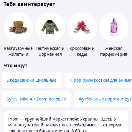
Тебя заинтересует
Разгрузочные
Тактическая и
Кроссовки и
Женская
жилеты и
форменная
кеды
парфюмерия
плитоноски
одежда
Что ищут
без плит
Ежедневники школьные
K-pop руми костюм для анима
Бутсы Nike Air Zoom розовые
Футбольные ворота и фу
Prom — крупнейший маркетплейс Украины. Здесь 6
млн покупателей находят всё необходимое — от корма
для щенков до бронежилетов. А 60 тыс.