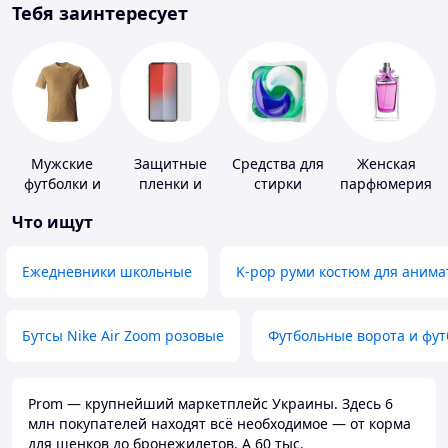
Тебя заинтересует
Мужские
Защитные
Средства для
Женская
футболки и
пленки и
стирки
парфюмерия
майки
стекла для
Что ищут
портативных
устройств
Ежедневники школьные
K-pop руми костюм для анима
Бутсы Nike Air Zoom розовые
Футбольные ворота и фу
Prom — крупнейший маркетплейс Украины. Здесь 6
млн покупателей находят всё необходимое — от корма
для щенков до бронежилетов. А 60 тыс.