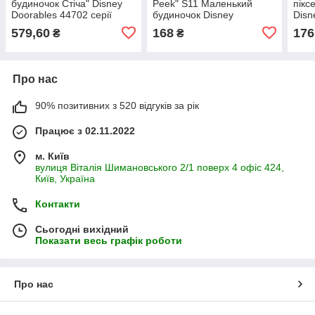
будиночок Стіча" Disney
Peek" S11 Маленький
пікс
Doorables 44702 серії
будиночок Disney
Disn
"Сollection Рeek"
Doorables 44796
S12 
579,60
168
176
₴
₴
Про нас
90% позитивних з 520 відгуків за рік
Працює з 02.11.2022
м. Київ
вулиця Віталія Шимановського 2/1 поверх 4 офіс 424,
Київ, Україна
Контакти
Сьогодні вихідний
Показати весь графік роботи
Про нас