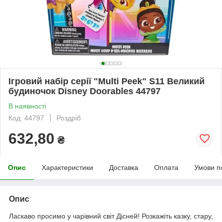
Ігровий набір серії "Multi Peek" S11 Великий
будиночок Disney Doorables 44797
В наявності
Код: 44797
Роздріб
632,80
₴
Опис
Характеристики
Доставка
Оплата
Умови п
Опис
Ласкаво просимо у чарівний світ Дісней! Розкажіть казку, стару,