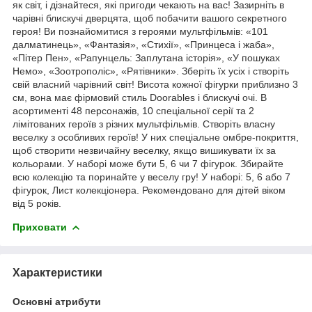
як світ, і дізнайтеся, які пригоди чекають на вас! Зазирніть в
чарівні блискучі дверцята, щоб побачити вашого секретного
героя! Ви познайомитися з героями мультфільмів: «101
далматинець», «Фантазія», «Стихії», «Принцеса і жаба»,
«Пітер Пен», «Рапунцель: Заплутана історія», «У пошуках
Немо», «Зоотрополіс», «Рятівники». Зберіть їх усіх і створіть
свій власний чарівний світ! Висота кожної фігурки приблизно 3
см, вона має фірмовий стиль Doorables і блискучі очі. В
асортименті 48 персонажів, 10 спеціальної серії та 2
лімітованих героїв з різних мультфільмів. Створіть власну
веселку з особливих героїв! У них спеціальне омбре-покриття,
щоб створити незвичайну веселку, якщо вишикувати їх за
кольорами. У наборі може бути 5, 6 чи 7 фігурок. Збирайте
всю колекцію та поринайте у веселу гру! У наборі: 5, 6 або 7
фігурок, Лист колекціонера. Рекомендовано для дітей віком
від 5 років.
Приховати
Характеристики
Основні атрибути