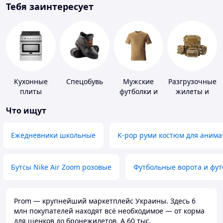
Тебя заинтересует
Кухонные
Спецобувь
Мужские
Разгрузочные
плиты
футболки и
жилеты и
майки
плитоноски
Что ищут
без плит
Ежедневники школьные
K-pop руми костюм для анима
Бутсы Nike Air Zoom розовые
Футбольные ворота и фу
Prom — крупнейший маркетплейс Украины. Здесь 6
млн покупателей находят всё необходимое — от корма
для щенков до бронежилетов. А 60 тыс.