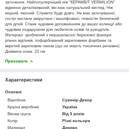
заточення. Найпопулярніший ніж "КЕРАМБІТ VERMILION"
відмінно деталізований, він має натуральний вигляд. Ніж
міцний, якісний. Служити буде довго. Не має заточування,
гострі частини закруглені і зашліфовані, повністю безпечний
для дітей. Стане чудовим доповненням до вашої колекції або
чудовим подарунком для любителя ножів та рукоділля.
Матеріал: зроблений з першокласної березової фанери
різних відтінків, пофарбований акриловими фарбами та
вкритий акриловим лаком (що не мають токсичних речовин).
Довжина ножа: 22 см
Приховати
Характеристики
Основні
Виробник
Сувенір-Декор
Країна виробник
Україна
Вікова група
Від 5 років
Колір
Різні кольори
Матеріал
Дерево