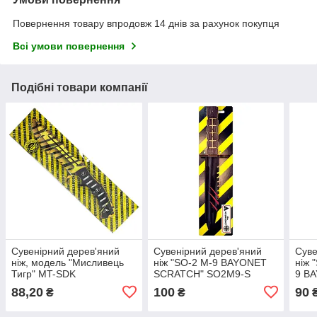
Повернення товару впродовж 14 днів за рахунок покупця
Всі умови повернення
Подібні товари компанії
Сувенірний дерев'яний
Сувенірний дерев'яний
Суве
ніж, модель "Мисливець
ніж "SO-2 M-9 BAYONET
ніж 
Тигр" MT-SDK
SCRATCH" SO2M9-S
9 B
Сув
88,20
100
90
₴
₴