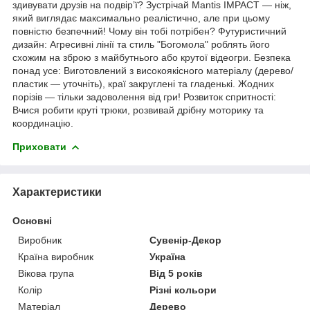
здивувати друзів на подвір’ї? Зустрічай Mantis IMPACT — ніж,
який виглядає максимально реалістично, але при цьому
повністю безпечний! Чому він тобі потрібен? Футуристичний
дизайн: Агресивні лінії та стиль "Богомола" роблять його
схожим на зброю з майбутнього або крутої відеогри. Безпека
понад усе: Виготовлений з високоякісного матеріалу (дерево/
пластик — уточніть), краї закруглені та гладенькі. Жодних
порізів — тільки задоволення від гри! Розвиток спритності:
Вчися робити круті трюки, розвивай дрібну моторику та
координацію.
Приховати
Характеристики
Основні
Виробник
Сувенір-Декор
Країна виробник
Україна
Вікова група
Від 5 років
Колір
Різні кольори
Матеріал
Дерево