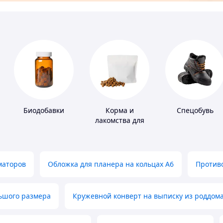
Биодобавки
Корма и
Спецобувь
лакомства для
домашних
животных и
птиц
маторов
Обложка для планера на кольцах А6
Противо
льшого размера
Кружевной конверт на выписку из роддом