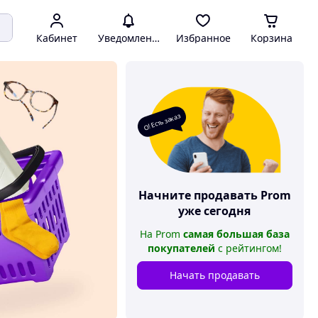
Кабинет
Уведомления
Избранное
Корзина
О! Есть заказ
Начните продавать
Prom
уже сегодня
На
Prom
самая большая база
покупателей
с рейтингом
!
Начать продавать