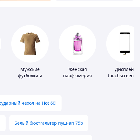
Мужские
Женская
Дисплей,
футболки и
парфюмерия
touchscreen д
майки
телефонов
ударный чехол на Hot 60i
а
Белый бюстгальтер пуш-ап 75b