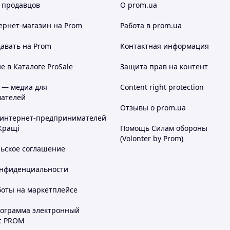
 продавцов
О prom.ua
ернет-магазин
на Prom
Работа в prom.ua
авать на Prom
Контактная информация
 в Каталоге ProSale
Защита прав на контент
 — медиа для
Content right protection
ателей
Отзывы о prom.ua
 интернет-предпринимателей
Кращі
Помощь Силам обороны
(Volonter by Prom)
льское соглашение
онфиденциальности
боты на маркетплейсе
рограмма электронный
с PROM