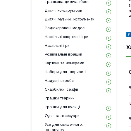
Іграшкова дитяча зброя
з
Дитячі конструктори
р
Р
Дитячі Музичні Інструменти
Радіокеровані моделі
Настільні спортивні ігри
Настільні ігри
Х
Розвивальні іграшки
Картини за номерами
Набори для творчості
Надувні вироби
В
Скарбилки, сейфи
Іграшки тварини
К
Іграшки для вулиці
Одяг та аксесуари
В
Усе для священного,
подарунку