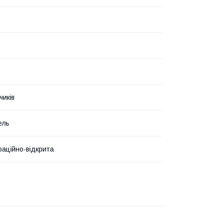
чиків
ель
аційно-відкрита