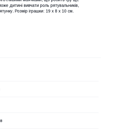
може дитині вивчати роль рятувальників,
унку. Розмір іграшки: 19 х 8 х 10 см.
м
ів