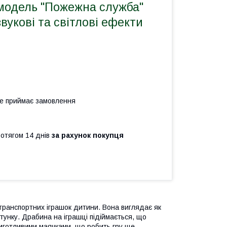
модель "Пожежна служба"
звукові та світлові ефекти
не приймає замовлення
ротягом 14 днів
за рахунок покупця
транспортних іграшок дитини. Вона виглядає як
унку. Драбина на іграшці підіймається, що
иготливими маячками, що робить гру ще