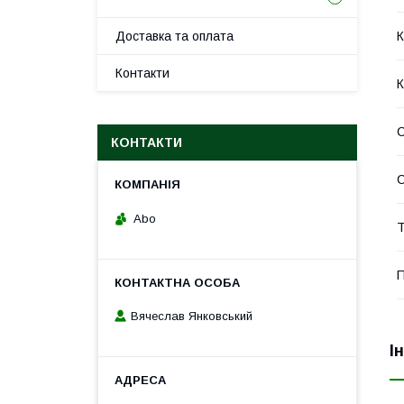
Доставка та оплата
К
Контакти
К
КОНТАКТИ
С
Abo
Т
П
Вячеслав Янковський
І