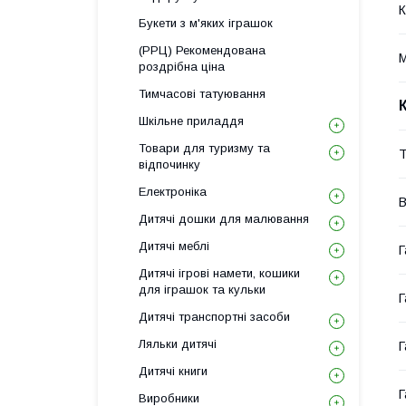
К
Букети з м'яких іграшок
(РРЦ) Рекомендована
М
роздрібна ціна
Тимчасові татуювання
Шкільне приладдя
Товари для туризму та
Т
відпочинку
Електроніка
В
Дитячі дошки для малювання
Дитячі меблі
Г
Дитячі ігрові намети, кошики
для іграшок та кульки
Г
Дитячі транспортні засоби
Ляльки дитячі
Г
Дитячі книги
Г
Виробники