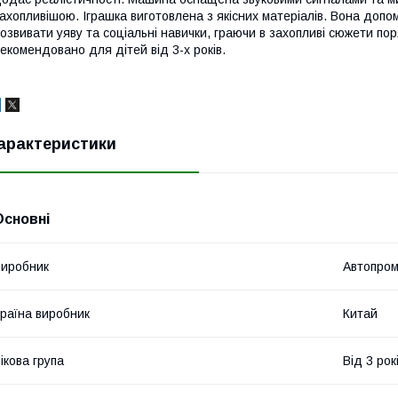
ахопливішою. Іграшка виготовлена з якісних матеріалів. Вона допо
озвивати уяву та соціальні навички, граючи в захопливі сюжети порят
екомендовано для дітей від 3-х років.
арактеристики
Основні
иробник
Автопро
раїна виробник
Китай
ікова група
Від 3 рок