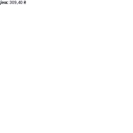
іна:
309,40 ₴