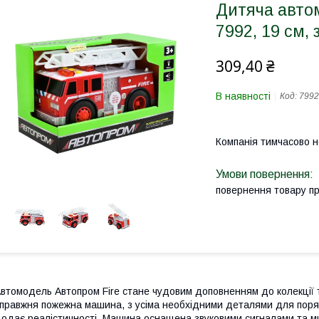
Дитяча авто
7992, 19 см, 
309,40 ₴
В наявності
Код:
7992
Компанія тимчасово 
повернення товару п
втомодель Автопром Fire стане чудовим доповненням до колекції 
правжня пожежна машина, з усіма необхідними деталями для порят
одає реалістичності. Машина оснащена звуковими сигналами та м