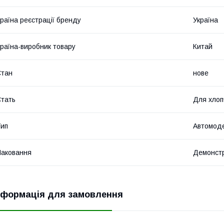
раїна реєстрації бренду
Україна
раїна-виробник товару
Китай
Стан
нове
тать
Для хлоп
ип
Автомод
аковання
Демонстр
нформація для замовлення