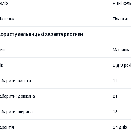
олір
Різні кол
атеріал
Пластик
Користувальницькі характеристики
ип
Машинка
ік
Від 3 рок
абарити: висота
11
абарити: довжина
21
абарити: ширина
13
арантія
14 днів