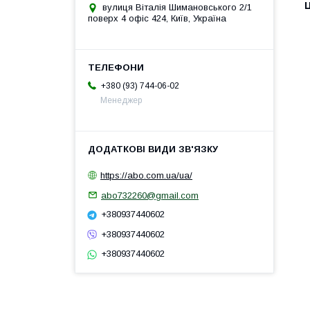
Ц
вулиця Віталія Шимановського 2/1
поверх 4 офіс 424, Київ, Україна
+380 (93) 744-06-02
Менеджер
https://abo.com.ua/ua/
abo732260@gmail.com
+380937440602
+380937440602
+380937440602