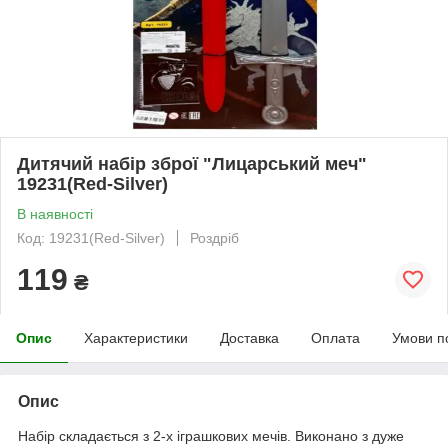
Дитячий набір зброї "Лицарський меч"
19231(Red-Silver)
В наявності
Код: 19231(Red-Silver)
Роздріб
119
₴
Опис
Характеристики
Доставка
Оплата
Умови п
Опис
Набір складається з 2-х іграшкових мечів. Виконано з дуже