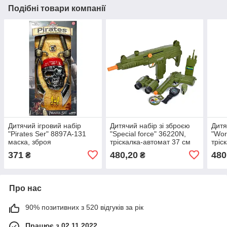
Подібні товари компанії
Дитячий ігровий набір
Дитячий набір зі зброєю
Дитя
"Pirates Ser" 8897А-131
"Special force" 36220N,
"Wor
маска, зброя
тріскалка-автомат 37 см
тріс
371
480,20
480
₴
₴
Про нас
90% позитивних з 520 відгуків за рік
Працює з 02.11.2022