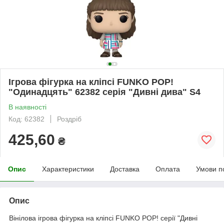
Ігрова фігурка на кліпсі FUNKO POP!
"Одинадцять" 62382 серія "Дивні дива" S4
В наявності
Код: 62382
Роздріб
425,60
₴
Опис
Характеристики
Доставка
Оплата
Умови п
Опис
Вінілова ігрова фігурка на кліпсі FUNKO POP! серії "Дивні