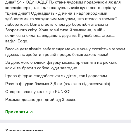
дива" S4 - ОДИНАДЦЯТЬ стане чудовим подарунком як для
колекціонерів, так і для шанувальників культового серіалу
"Дивні дива"! Одинадцять - дівчина з надприродними
здібностями та загадковим минулим, яка втекла з таємної
лабораторії. Вона стає ключем до боротьби зі злом із
Зворотного світу. Хоча зовні тиха й замкнена, в ній -
величезна сила та відданість друзям. Її улюблена страва -
вафлі Eggo.
Висока деталізація забезпечує максимальну схожість з героєм
і дозволяє зробити ігровий процес більш захопливим!
За допомогою кліпси фігурку можна причепити на рюкзак,
ключі та брати з собою куди завгодно.
Ігрова фігурка сподобається як дітям, так і дорослим.
Розмір фігурки близько 3,8 см (залежно від аксесуарів).
Створіть власну колекцію FUNKO!
Рекомендовано для дітей від 3 років.
Приховати
Характеристики