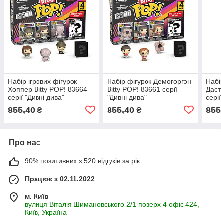
Набір ігрових фігурок
Набір фігурок Демогоргон
Набі
Хоппер Bitty POP! 83664
Bitty POP! 83661 серії
Даст
серії "Дивні дива"
"Дивні дива"
сері
855,40
855,40
855
₴
₴
Про нас
90% позитивних з 520 відгуків за рік
Працює з 02.11.2022
м. Київ
вулиця Віталія Шимановського 2/1 поверх 4 офіс 424,
Київ, Україна