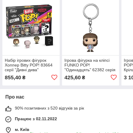
Набір ігрових фігурок
Ігрова фігурка на кліпсі
Ігро
Хоппер Bitty POP! 83664
FUNKO POP!
POP!
серії "Дивні дива"
"Одинадцять" 62382 серія
Кріл
"Дивні дива" S4
сері
855,40
425,60
3 1
₴
₴
Про нас
90% позитивних з 520 відгуків за рік
Працює з 02.11.2022
м. Київ