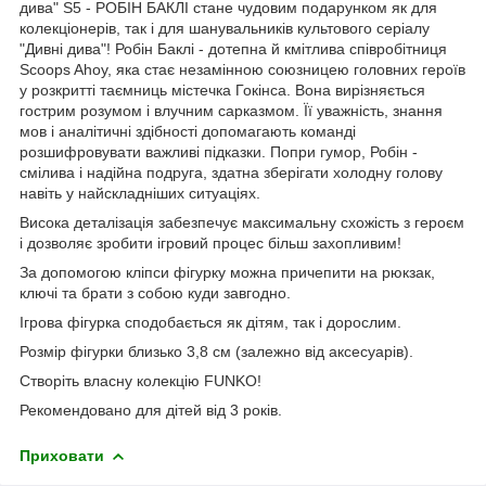
дива" S5 - РОБІН БАКЛІ стане чудовим подарунком як для
колекціонерів, так і для шанувальників культового серіалу
"Дивні дива"! Робін Баклі - дотепна й кмітлива співробітниця
Scoops Ahoy, яка стає незамінною союзницею головних героїв
у розкритті таємниць містечка Гокінса. Вона вирізняється
гострим розумом і влучним сарказмом. Її уважність, знання
мов і аналітичні здібності допомагають команді
розшифровувати важливі підказки. Попри гумор, Робін -
смілива і надійна подруга, здатна зберігати холодну голову
навіть у найскладніших ситуаціях.
Висока деталізація забезпечує максимальну схожість з героєм
і дозволяє зробити ігровий процес більш захопливим!
За допомогою кліпси фігурку можна причепити на рюкзак,
ключі та брати з собою куди завгодно.
Ігрова фігурка сподобається як дітям, так і дорослим.
Розмір фігурки близько 3,8 см (залежно від аксесуарів).
Створіть власну колекцію FUNKO!
Рекомендовано для дітей від 3 років.
Приховати