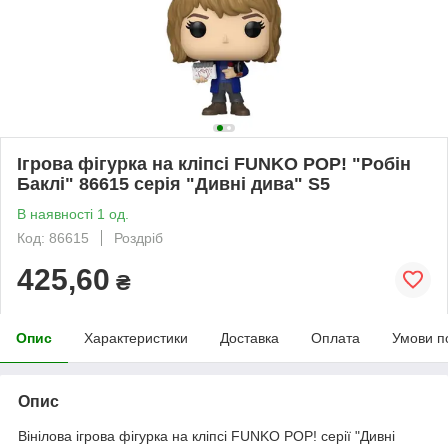
Ігрова фігурка на кліпсі FUNKO POP! "Робін
Баклі" 86615 серія "Дивні дива" S5
В наявності 1 од.
Код: 86615
Роздріб
425,60
₴
Опис
Характеристики
Доставка
Оплата
Умови п
Опис
Вінілова ігрова фігурка на кліпсі FUNKO POP! серії "Дивні