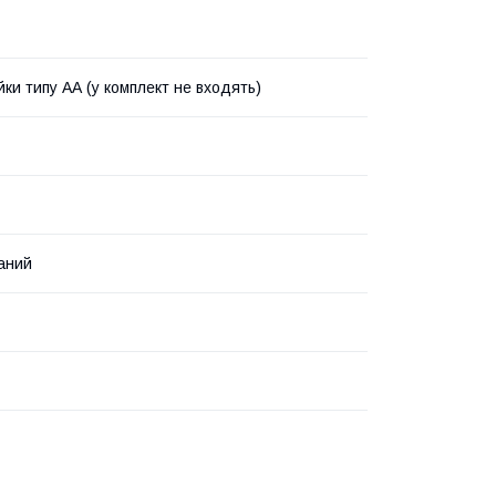
йки типу АА (у комплект не входять)
аний