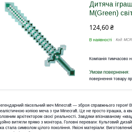
Дитяча іграш
M(Green) сві
124,60 ₴
В наявності
Код:
MСR-
Компанія тимчасово 
повернення товару п
егендарний піксельний меч Minecraft — зброя справжнього героя! 
еалістичною копією меча з гри Minecraft. Це не просто іграшка, а к
оловним архітектором своєї реальності. Завдяки впізнаваному «ква
ойно витягли прямо з монітора. Головні переваги: Культовий дизайн
ка стала символом цілого покоління. Якісні матеріали: Виготовлений