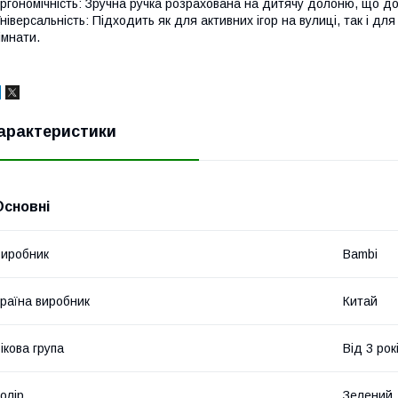
ргономічність: Зручна ручка розрахована на дитячу долоню, що д
ніверсальність: Підходить як для активних ігор на вулиці, так і 
імнати.
арактеристики
Основні
иробник
Bambi
раїна виробник
Китай
ікова група
Від 3 рок
олір
Зелений