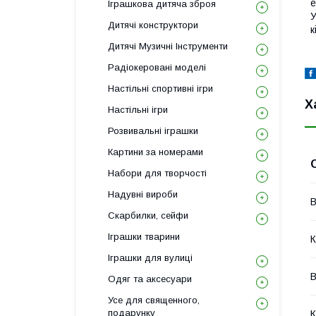
е
Іграшкова дитяча зброя
У
Дитячі конструктори
к
Дитячі Музичні Інструменти
Радіокеровані моделі
Настільні спортивні ігри
Х
Настільні ігри
Розвивальні іграшки
Картини за номерами
Набори для творчості
Надувні вироби
В
Скарбилки, сейфи
Іграшки тварини
К
Іграшки для вулиці
В
Одяг та аксесуари
Усе для священного,
подарунку
К