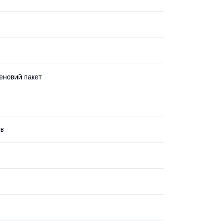
еновий пакет
ів