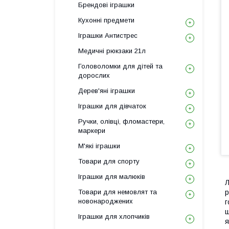
Брендові іграшки
Кухонні предмети
Іграшки Антистрес
Медичні рюкзаки 21л
Головоломки для дітей та
дорослих
Дерев'яні іграшки
Іграшки для дівчаток
Ручки, олівці, фломастери,
маркери
М'які іграшки
Товари для спорту
Іграшки для малюків
Л
Товари для немовлят та
р
новонароджених
г
щ
Іграшки для хлопчиків
я