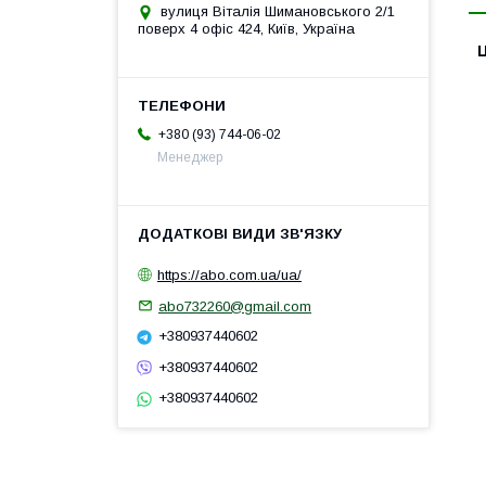
вулиця Віталія Шимановського 2/1
поверх 4 офіс 424, Київ, Україна
Ц
+380 (93) 744-06-02
Менеджер
https://abo.com.ua/ua/
abo732260@gmail.com
+380937440602
+380937440602
+380937440602