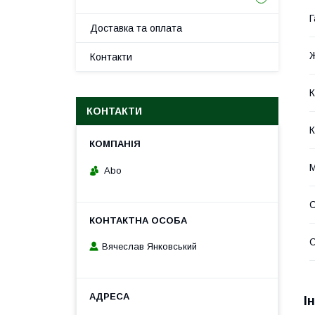
Г
Доставка та оплата
Ж
Контакти
К
КОНТАКТИ
К
М
Abo
С
Вячеслав Янковський
І