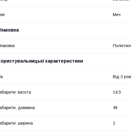
ип
Меч
Упаковка
паковка
Поліетил
Користувальницькі характеристики
ік
Від 3 рок
абарити: висота
14.5
абарити: довжина
49
абарити: ширина
2