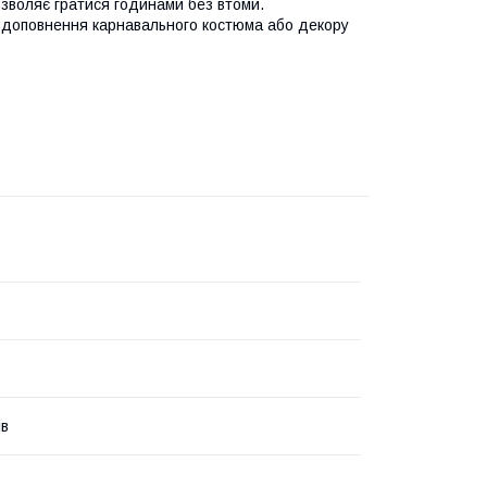
озволяє гратися годинами без втоми.
для доповнення карнавального костюма або декору
ів