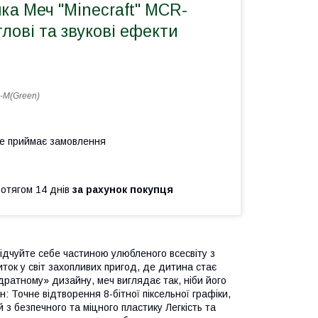
ка Меч "Minecraft" MCR-
тлові та звукові ефекти
M(Green)
не приймає замовлення
ротягом 14 днів
за рахунок покупця
Відчуйте себе частиною улюбленого всесвіту з
виток у світ захопливих пригод, де дитина стає
дратному» дизайну, меч виглядає так, ніби його
: Точне відтворення 8-бітної піксельної графіки,
 з безпечного та міцного пластику Легкість та