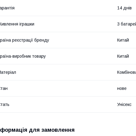
арантія
14 днів
ивлення іграшки
3 батаре
раїна реєстрації бренду
Китай
раїна-виробник товару
Китай
атеріал
Комбінов
Стан
нове
тать
Унісекс
нформація для замовлення