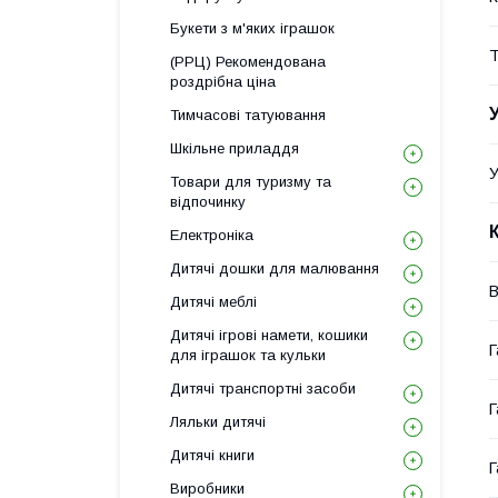
Букети з м'яких іграшок
Т
(РРЦ) Рекомендована
роздрібна ціна
Тимчасові татуювання
Шкільне приладдя
У
Товари для туризму та
відпочинку
Електроніка
Дитячі дошки для малювання
В
Дитячі меблі
Дитячі ігрові намети, кошики
Г
для іграшок та кульки
Дитячі транспортні засоби
Г
Ляльки дитячі
Дитячі книги
Г
Виробники