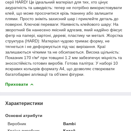
серії HARD! Це ідеальний матеріал для тих, хто цінує
акуратність та швидкість: тепер не потрібно використовувати
клей, що може просочитися крізь тканину або залишити
плями. Просто зніміть захисний шар і приклейте деталь до
поверхні. Ключові переваги: Наявність клейового шару: На
зворотний бік нанесено якісний адгезив, який надійно фіксує
фетр на папері, картоні, дереві, пластику чи металі. Жорстка
структура (HARD): Матеріал чудово тримає форму, не
тягнеться і не деформується під час вирізання. Краї
залишаються чіткими та не обсипаються. Висока щільність:
Показник 170 г/м² при товщині 1.2 мм забезпечує міцність та
зносостійкість готових виробів. Готова палітра: У наборі 10
яскравих кольорів формату А4, що дозволяє створювати
багатобарвні аплікації та об'ємні фігурки.
Приховати
Характеристики
Основні атрибути
Виробник
Bambi
Країна виробник
Китай