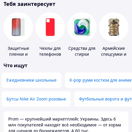
Тебя заинтересует
Защитные
Чехлы для
Средства для
Армейские
пленки и
телефонов
стирки
спецсумки и
стекла для
рюкзаки
Что ищут
портативных
устройств
Ежедневники школьные
K-pop руми костюм для анима
Бутсы Nike Air Zoom розовые
Футбольные ворота и фу
Prom — крупнейший маркетплейс Украины. Здесь 6
млн покупателей находят всё необходимое — от корма
для щенков до бронежилетов. А 60 тыс.